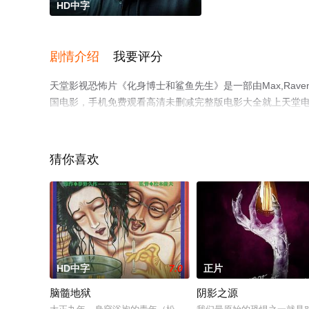
HD中字
剧情介绍
我要评分
天堂影视恐怖片《化身博士和鲨鱼先生》是一部由Max,Raven导演执导
国电影，手机免费观看高清未删减完整版电影大全就上天堂
猜你喜欢
HD中字
7.0
正片
脑髓地狱
阴影之源