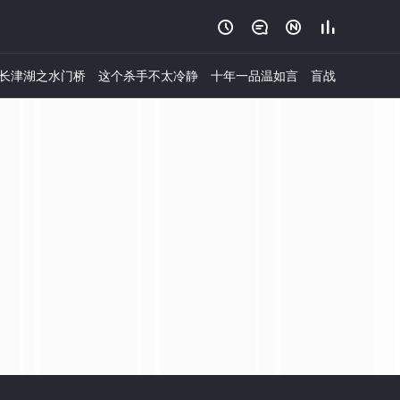




长津湖之水门桥
这个杀手不太冷静
十年一品温如言
盲战