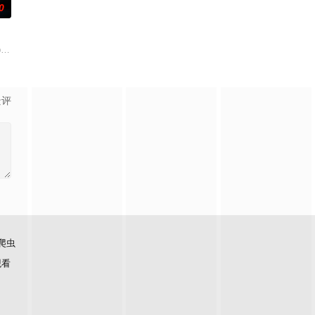
0
石桥留宿，却陷入更恐怖的诡异事件，包括布偶自行移动和夜半啼哭
pregnant teen's family
景评
爬虫
观看