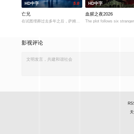
HD中字
5.0
HD中字
亡兄
血腥之夜2026
在试图埋葬过去多年之后，萨姆被迫回到了她空荡荡的童年故居
The plot follows six strange
影视评论
RS
天