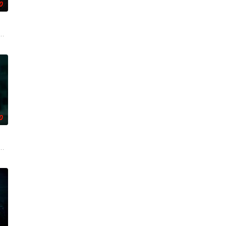
0
然、乐明为寻找神秘宝藏归还
断联多年，就想安安稳稳陪妹妹结婚。结果妹妹在老剧院求婚后直接被邪灵缠
0
惊心，令人胆寒！时局动荡
，慕名报名了名为 “恶魔之口” 的偏远洞穴潜水游览。此前
个暴力的存在所纠缠，这个存在会以他们最想要的那个人——也就是彼此——