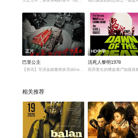
大正九年，身穿浴袍的青年（松田洋治 饰）在一间昏暗封闭的房
我们最原始的恐惧之一就是
正片
1.0
HD中字
巴里公主
活死人黎明1978
【资讯】导演金鎮雅将执导由Insook Chappell编剧，英国
死而复生的嗜血僵尸如瘟疫
相关推荐