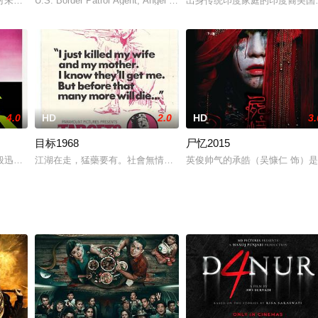
间内醒来，隔壁不断传来少女的哀号，他失去了记忆，完全想不起自己
对未知的恐惧编织了一系列故事。
U.S. Border Patrol Agent, Angel Waters, makes a routine appr
出身传统印度家庭的印度裔美国少女
4.0
HD
2.0
HD
3.
目标1968
尸忆2015
电影协会给予开发支持的韩英合拍电影《巴里公主》。
般迅速占领全城，整个城市在一夜之间成为僵尸之城。为了躲避僵尸的攻击，两
江湖在走，猛藥要有。社會無情、喋血四處，虛構情節也不再驚心動
英俊帅气的承皓（吴慷仁 饰）