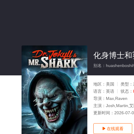
化身博士和
别名：huashenboshih
地区：
美国
类型：
语言：
英语
状态：
导演：
Max,Raven
主演：
Josh,Martin,
更新时间：
2026-07-
在线观看
