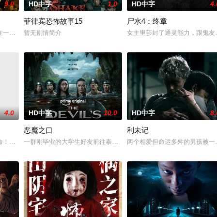
9.0
HD中字
1.0
HD中字
4.
菲律宾恐怖故事15
尸水4：终章
他踏上了寻母之旅。这不仅是对母亲下落的追寻，更是他探寻身世真相、
在一次盗宝途中遇到神秘事件集体神秘消失。20年后寻宝队成员周西川和周嫣
暂无剧情简介
女主里莎封了通灵能力，跟鬼友
4.0
HD中字
10.0
HD中字
8.
恶魔之口
利未记
而萨迦的喜悦被一股令人发寒的疑惧笼罩——她对新生儿产生了不为人知
命！白米埋尸噬魂杀，鬼刃穿腹斩灵杀，女鬼点名要命！一幕幕“连环鬼杀”怵目
一群刚毕业的大学生好友前往泰国海岸，开启步入社会前的最后一场冒险
两个相爱但命运多舛的男孩被一