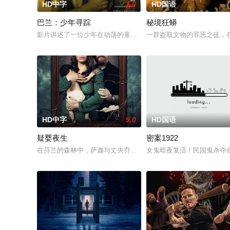
HD中字
1.0
HD国语
巴兰：少年寻踪
秘境狂蟒
影片讲述了一位少年在动荡的童年中长大，母亲又突然失踪后，
一群盗取文物的罪恶之徒，
HD中字
9.0
HD国语
疑婴夜生
密案1922
在芬兰的森林中，萨迦与丈夫乔恩迎来了为人父母的新篇章。然
女鬼暗夜复活！民国鬼杀夺