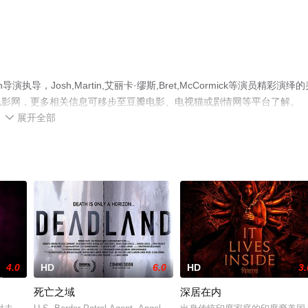
，Josh,Martin,艾丽卡·缪斯,Bret,McCormick等演员精彩演绎的
电影网，更多相关信息可移步至豆瓣电影、电视猫或剧情网等平台了解。
展开全部

4.0
HD
6.0
HD
3.
死亡之域
深居在内