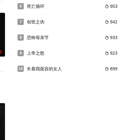
珊米妲（梅根·苏丽 Megan Suri 饰），渴望融入美国自由的高中生活，拒
死亡循环
953
6

创世之伪
942
7

恐怖母亲节
933
8

0
上帝之怒
923
9

长着我面容的女人
899
10

个特种部队警察和一个交通记
魄。知名恐怖片演員揚言退休，軟硬兼施才被說服到汽車露天戲院見
是某电视台的制作人，他事业顺风顺水，生活中又有美丽如花的未婚妻（谢欣颖