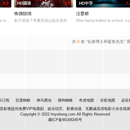
3.0
HD国语
5.0
HD中字
7.
怖偶惊情
泣婴桥
，因为她得知了哥哥马修神秘死亡的消息。萨姆与她体贴的丈夫布雷迪、
rs who enter a cash-prize endura
影片讲述了李夏芸深山徒步意外坠崖后闯入隐秘古宅求救，得男主人
After being bullied at school, a 
共
0
条 “化身博士和鲨鱼先生” 
S订阅
百度蜘蛛
神马爬虫
搜狗蜘蛛
奇虎地图
谷歌地图
必应
堂影视
提供免费VIP电视剧、娱乐综艺、新番动漫、无删减高清电影大全在线
Copyright © 2022 hnyuhong.com All Rights Reserved
藏ICP备90168245号