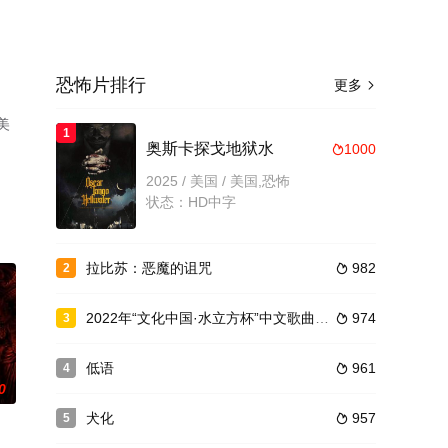
恐怖片排行
更多

美
1
奥斯卡探戈地狱水
1000

2025 / 美国 / 美国,恐怖
状态：HD中字
拉比苏：恶魔的诅咒
982
2

2022年“文化中国·水立方杯”中文歌曲大赛全球总决赛
974
3

低语
961
4

0
犬化
957
5
