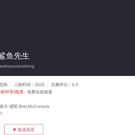
鲨鱼先生
eshayuxiansheng
恐怖
上映时间：
2025
豆瓣评分：
5.0
HD中字/高清
- 免费在线观看
艾丽卡·缪斯,Bret,McCormick
07
极速观看
