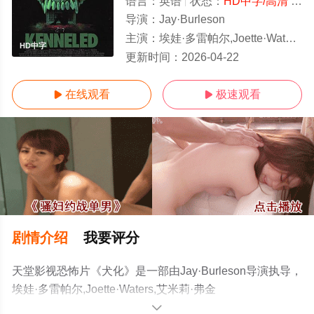
语言：
英语
状态：
HD中字/高清
- 免费在线观看
导演：
Jay·Burleson
主演：
埃娃·多雷帕尔,Joette·Waters,艾米莉·弗金森,Jack·Ry
HD中字
更新时间：
2026-04-22
在线观看
极速观看


剧情介绍
我要评分
天堂影视恐怖片《犬化》是一部由Jay·Burleson导演执导，
埃娃·多雷帕尔,Joette·Waters,艾米莉·弗金
森,Jack·Ryan·Beckner,Dan·Cutts,Brian·Rooney,Alex·Grelle
