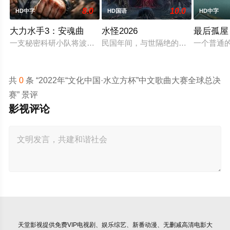
8.0
10.0
HD中字
HD国语
HD中字
大力水手3：安魂曲
水怪2026
最后孤屋
一支秘密科研小队将波派囚禁在地下军事基地，试图驯化并利用
民国年间，与世隔绝的怪水村被湖中“
一个普通
共
0
条 “2022年“文化中国·水立方杯”中文歌曲大赛全球总决
赛” 景评
影视评论
天堂影视
提供免费VIP电视剧、娱乐综艺、新番动漫、无删减高清电影大