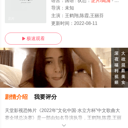
语言：
国语
状态：
正片/高清
- 免费在线观看
导演：
未知
主演：
王鹤翔,陈霞,王丽芬
正片
更新时间：
2022-08-11
极速观看

剧情介绍
我要评分
天堂影视恐怖片《2022年“文化中国·水立方杯”中文歌曲大
赛全球总决赛》是一部由知名导演执导，王鹤翔,陈霞,王丽
芬等演员精彩演绎的内地电影，手机免费观看高清未删减
