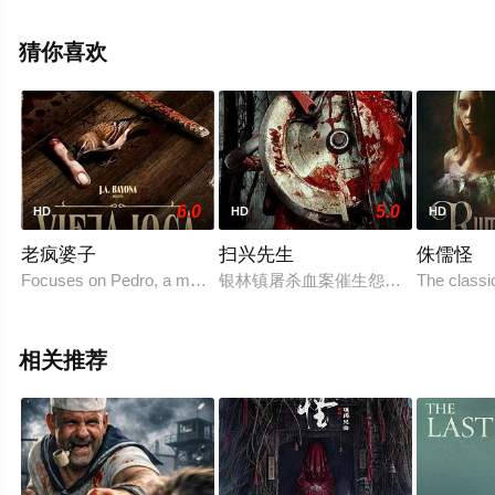
完整版电影大全就上天堂电影网，更多相关信息可移步至
豆瓣电影、电视猫或剧情网等平台了解。
猜你喜欢
6.0
5.0
HD
HD
HD
老疯婆子
扫兴先生
侏儒怪
Focuses on Pedro, a man who receives a desperate message fro
银林镇屠杀血案催生怨灵恶煞，当狂
The classic
相关推荐