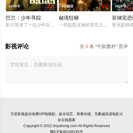
1.0
9.0
HD中字
HD国语
HD中字
巴兰：少年寻踪
秘境狂蟒
菲律宾恐
影片讲述了一位少年在动荡的童年中长大，母亲又突然失踪后，
一群盗取文物的罪恶之徒，在一次盗
暂无剧情
影视评论
共
0
条 “牛骷髅村” 景评
天堂影视
提供免费VIP电视剧、娱乐综艺、新番动漫、无删减高清电影大
全在线观看
Copyright © 2022 hnyuhong.com All Rights Reserved
藏ICP备90168245号