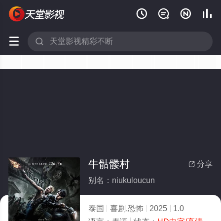






牛骷髅村
分享

别名：niukuloucun
泰国
喜剧,恐怖
2025
1.0