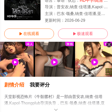
语言：
泰语
状态：
HD中字/高清
- 免费在线观看
导演：
普安农,纳查·佳塔潘,Kapol·Thongplub
主演：
巴东·颂桑,纳查·佳塔潘,亚沙卡·柴松,翁加特·契姆查鲁本库尔,Kapol
HD中字
更新时间：
2026-06-29
在线观看
极速观看


剧情介绍
我要评分
天堂影视恐怖片《牛骷髅村》是一部由普安农,纳查·佳塔
潘,Kapol·Thongplub导演执导，巴东·颂桑,纳查·佳塔潘,亚
沙卡·柴松,翁加特·契姆查鲁本库
