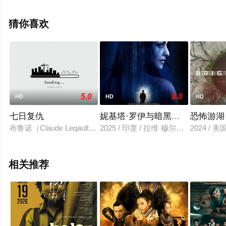
尔,Kapol·Thongplub,Yotsawat·Tawapee,Kanchai·Kumnoetpl
萨哈查·楚姆鲁姆,Aukkarat·Jittasiri等演员精彩演绎的泰国
猜你喜欢
电影，手机免费观看高清未删减完整版电影大全就上天堂
电影网，更多相关信息可移步至豆瓣电影、电视猫或剧情
网等平台了解。
5.0
8.0
HD
HD
HD
七日复仇
妮基塔·罗伊与暗黑启示录
恐怖游湖
布鲁诺（Claude Legault 饰）和西尔维（Fanny Mallett
2025 / 印度 / 拉维·穆尔塔尼,索娜什·辛哈
2024 / 美
相关推荐