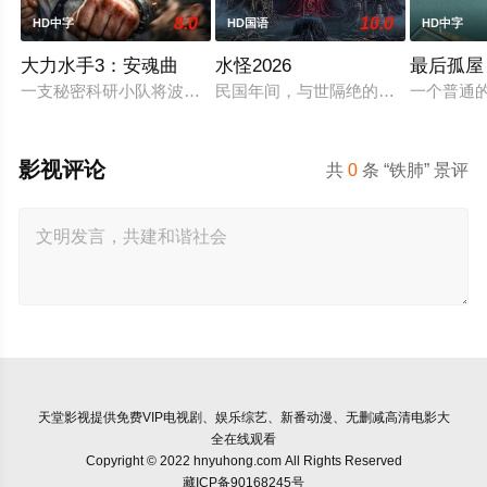
8.0
10.0
HD中字
HD国语
HD中字
大力水手3：安魂曲
水怪2026
最后孤屋
一支秘密科研小队将波派囚禁在地下军事基地，试图驯化并利用
民国年间，与世隔绝的怪水村被湖中“
一个普通
影视评论
共
0
条 “铁肺” 景评
天堂影视
提供免费VIP电视剧、娱乐综艺、新番动漫、无删减高清电影大
全在线观看
Copyright © 2022 hnyuhong.com All Rights Reserved
藏ICP备90168245号