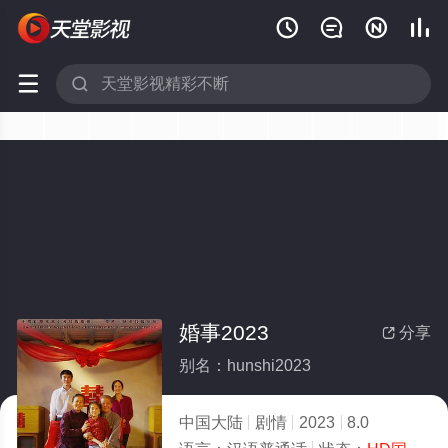






婚事2023
分享

别名：hunshi2023
中国大陆
剧情
2023
8.0