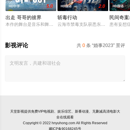
5.0
2.0
HD中字
HD国语
HD国语
出走 哥哥的彼界
斩毒行动
民间奇案录
本作的舞台是音乐和舞蹈融入生活的冲绳。与母亲朱音、妹妹舞
云海市禁毒支队获悉东南亚毒王廖爷将
患有妄想
影视评论
共
0
条 “婚事2023” 景评
天堂影视
提供免费VIP电视剧、娱乐综艺、新番动漫、无删减高清电影大
全在线观看
Copyright © 2022 hnyuhong.com All Rights Reserved
藏ICP备90168245号