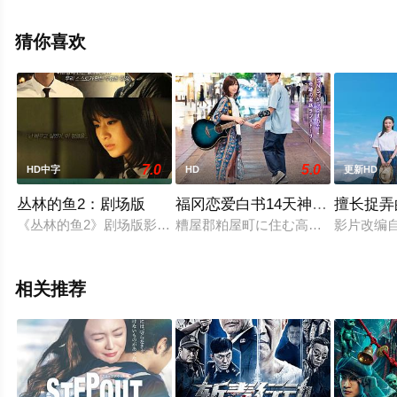
相关信息可移步至豆瓣电影、电视猫或剧情网等平台了
解。
猜你喜欢
7.0
5.0
HD中字
HD
更新HD
丛林的鱼2：剧场版
福冈恋爱白书14天神情歌
擅长捉弄
《丛林的鱼2》剧场版影片以英文女子高中为背景，讲述了全校美
糟屋郡粕屋町に住む高校3年生の未来
影片改编
相关推荐