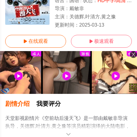
语言：
国语
状态：
HD中字/高清
- 免费在线观看
导演：
戴敏非
主演：
关德辉,叶清方,黄之豫
HD中字
更新时间：
2025-03-13
在线观看
极速观看


剧情介绍
我要评分
天堂影视剧情片《空前劫后漫天飞》是一部由戴敏非导演
执导，关德辉,叶清方,黄之豫等演员精彩演绎的大陆电影，
手机免费观看高清未删减完整版电影大全就上天堂电影
