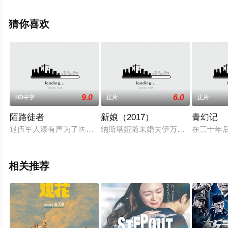
网，更多相关信息可移步至豆瓣电影、电视猫或剧情网等
平台了解。
猜你喜欢
9.0
6.0
HD中字
正片
正片
陌路徒者
新娘（2017）
青幻记
退伍军人漆有声为了医治身患恶疾的女友刘淑怡，每日奔波边境
纳斯塔娅随未婚夫伊万返回他的故乡
在三十年
相关推荐