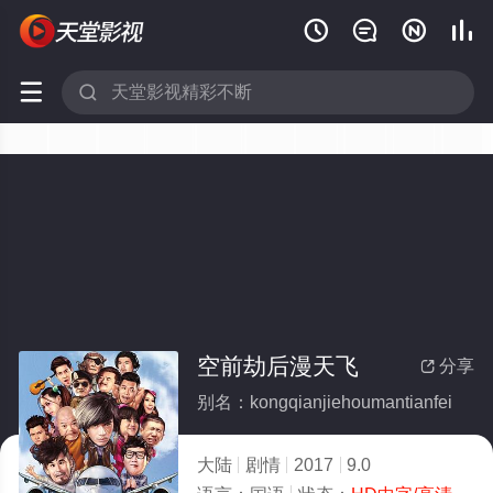






空前劫后漫天飞
分享

别名：kongqianjiehoumantianfei
大陆
剧情
2017
9.0