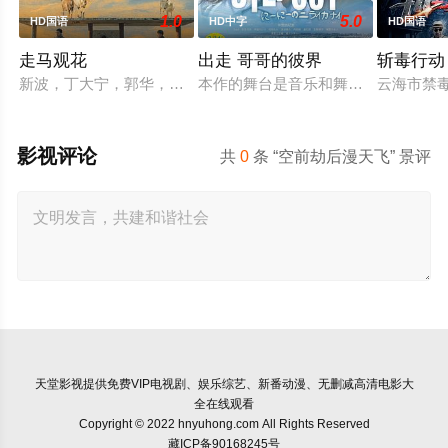
1.0
5.0
HD国语
HD中字
HD国语
走马观花
出走 哥哥的彼界
斩毒行动
新波，丁大宁，郭华，程一木他们毕业于同一所大学。他们和很
本作的舞台是音乐和舞蹈融入生活的
云海市禁
影视评论
共
0
条 “空前劫后漫天飞” 景评
天堂影视
提供免费VIP电视剧、娱乐综艺、新番动漫、无删减高清电影大
全在线观看
Copyright © 2022 hnyuhong.com All Rights Reserved
藏ICP备90168245号