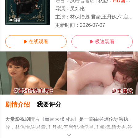
语言：
汉语普通话
状态：
HD国语/高清
导演：
吴炜伦
主演：
林保怡,谢君豪,王丹妮,何启华,徐浩昌,王敏德,栢天男,谷德昭,廖子妤,周
HD国语
更新时间：
2026-07-07
在线观看
极速观看


剧情介绍
我要评分
天堂影视剧情片《毒舌大狀国语》是一部由吴炜伦导演执
导，林保怡,谢君豪,王丹妮,何启华,徐浩昌,王敏德,栢天男,谷
德昭,廖子妤,周志辉,黄子华,陈郁宪,甄懋强,洪林小湛,罗孝
