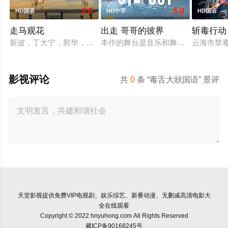
1.0
5.0
HD国语
HD中字
HD国语
走马观花
出走 哥哥的彼界
斩毒行动
新波，丁大宁，郭华，程一木他们毕业于同一所大学。他们和很
本作的舞台是音乐和舞蹈融入生活的
云海市禁
影视评论
共
0
条 “毒舌大狀国语” 景评
天堂影视
提供免费VIP电视剧、娱乐综艺、新番动漫、无删减高清电影大
全在线观看
Copyright © 2022 hnyuhong.com All Rights Reserved
藏ICP备90168245号