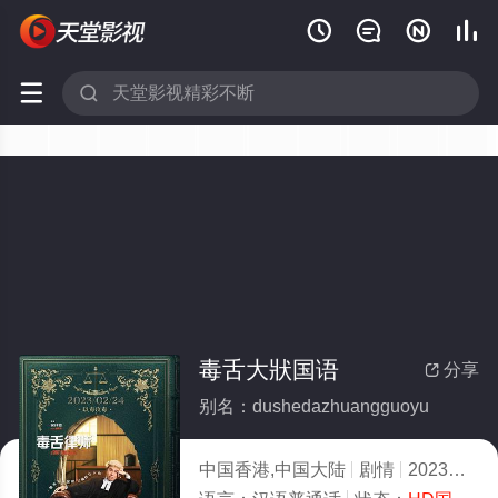






毒舌大狀国语
分享

别名：dushedazhuangguoyu
中国香港,中国大陆
剧情
2023
7.0