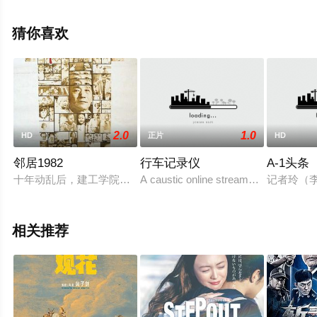
勇,杨偲泳,麦子云,韩毓霞,莫然,麦振江等演员精彩演绎的中
国香港,中国大陆电影，手机免费观看高清未删减完整版电
猜你喜欢
影大全就上天堂电影网，更多相关信息可移步至豆瓣电
影、电视猫或剧情网等平台了解。
2.0
1.0
HD
正片
HD
邻居1982
行车记录仪
A-1头条
十年动乱后，建工学院的一幢筒子楼里居住着学院党委书记袁亦方（王
A caustic online streamer’s anarchic b
记者玲（
相关推荐