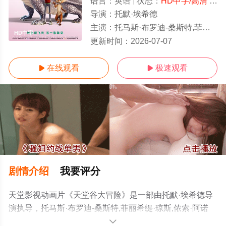
语言：
英语
状态：
HD中字/高清
- 免费在线观看
导演：
托默·埃希德
主演：
托马斯·布罗迪-桑斯特,菲丽希缇·琼斯,侬索·阿诺斯,威廉·范德普耶,梅拉
HD中字
更新时间：
2026-07-07
在线观看
极速观看


剧情介绍
我要评分
天堂影视动画片《天堂谷大冒险》是一部由托默·埃希德导
演执导，托马斯·布罗迪-桑斯特,菲丽希缇·琼斯,侬索·阿诺
斯,威廉·范德普耶,梅拉·沙尔,弗莱迪·海默,帕特里克·斯图尔
