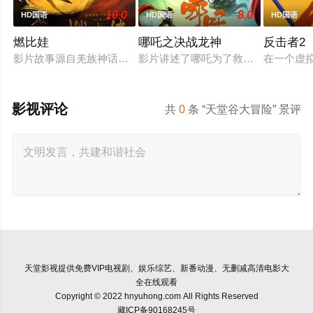
10.0
8.0
HD国语
HD国语
HD国语
燃比娃
哪吒之决战龙神
反击者2
影片故事源自羌族神话，讲述了一只被人类抚养长大的猴子，追寻
影片讲述了哪吒为了救出活祭的小孩
在一个虚
影视评论
共
0
条 “天堂谷大冒险” 景评
天堂影视
提供免费VIP电视剧、娱乐综艺、新番动漫、无删减高清电影大
全在线观看
Copyright © 2022 hnyuhong.com All Rights Reserved
藏ICP备90168245号