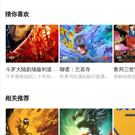
特,尤恩,斯蒂芬·霍根,桑吉夫·巴哈斯卡,亚力克斯·诺顿等演
员精彩演绎的德国电影，手机免费观看高清未删减完整版
猜你喜欢
电影大全就上天堂电影网，更多相关信息可移步至豆瓣电
影、电视猫或剧情网等平台了解。
10.0
3.0
HD
HD
HD
斗罗大陆剧场版剑道尘心
聊斋：兰若寺
鲁邦三世
斗罗最终战的二十年前，武魂殿曾阴谋一统整个魂师界，吞并所
年青书生蒲松龄行路遇险，不得已夜
堪称动画
相关推荐