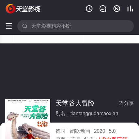






天堂谷大冒险
分享

别名：tiantanggudamaoxian
德国
冒险,动画
2020
5.0