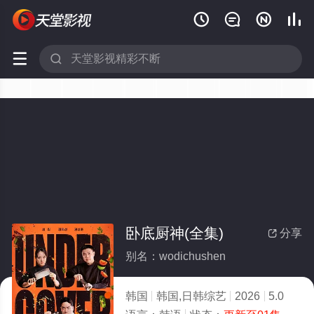






卧底厨神(全集)
分享

别名：wodichushen
韩国
韩国,日韩综艺
2026
5.0