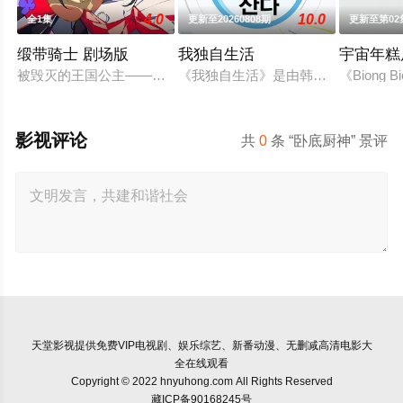
4.0
10.0
全1集
更新至20260808期
更新至第02
缎带骑士 剧场版
我独自生活
宇宙年糕
被毁灭的王国公主——萨菲娅。灾厄“内尔伽勒”夺走了她故乡希
《我独自生活》是由韩国MBC电视台
《Biong
影视评论
共
0
条 “卧底厨神” 景评
天堂影视
提供免费VIP电视剧、娱乐综艺、新番动漫、无删减高清电影大
全在线观看
Copyright © 2022 hnyuhong.com All Rights Reserved
藏ICP备90168245号