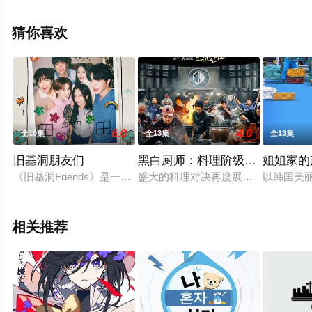
整版综艺节目就上天堂电影网，更多相关信息可移步至豆
瓣综艺、电视猫或剧情网等平台了解。
猜你喜欢
6.0
4.0
全10集
全13集
全13集
旧基洞朋友们
黑白厨师：料理阶级战争第二季
姐姐家的
《旧基洞Friends》是一部日常观察真人秀，讲述了长期独自
盛大的料理对决再度展开，新一批“黑
以韩国美
相关推荐