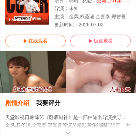
语言：
韩语
状态：
更新至01集
- 免费在线观看
导演：
未知
主演：
金风,权圣晙,金喜泰,郑智善
1-8全集/大结局
更新时间：
2026-07-02
在线观看
极速观看


剧情介绍
我要评分
天堂影视日韩综艺《卧底厨神》是一部由知名导演执导，
金风,权圣晙,金喜泰,郑智善等演员精彩演绎的韩国综艺，大
结局剧情已揭晓（1-8全集），手机免费观看高清未删减完
