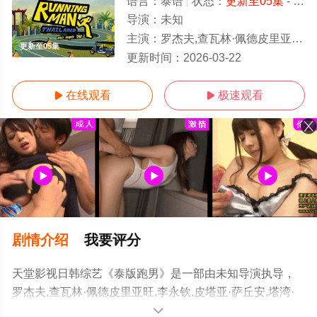
语言：
泰语
状态：
更新至05集
- 免费在线观看
导演：
未知
主演：
罗杰夫,查瓦林·佩德皮里亚旺,李永钦,皮塔亚·萨丘安,塔湾·维弘可塔纳,瓦
更新至05集
更新时间：
2026-03-22
在线观看
极速观看


剧情介绍
我要评分
天堂影视日韩综艺《泰版跑男》是一部由未知导演执导，
罗杰夫,查瓦林·佩德皮里亚旺,李永钦,皮塔亚·萨丘安,塔湾·
维弘可塔纳,瓦伦托恩·帕奥尼尔,平贲·帕尼同通隆,DJPuaek
