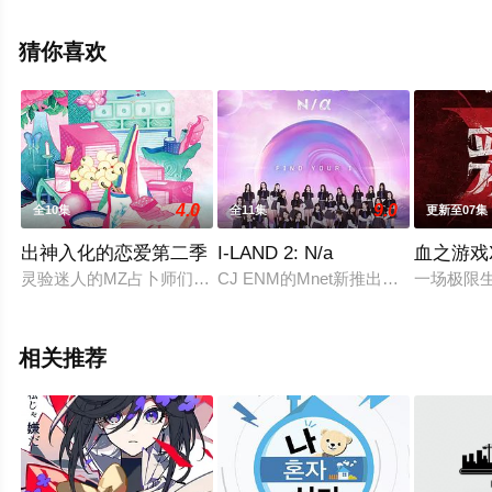
等演员精彩演绎的泰国综艺，手机免费观看高清未删减完
整版综艺节目就上天堂电影网，更多相关信息可移步至豆
猜你喜欢
瓣综艺、电视猫或剧情网等平台了解。
4.0
9.0
全10集
全11集
更新至07集
出神入化的恋爱第二季
I-LAND 2: N/a
血之游戏
灵验迷人的MZ占卜师们为了寻找缘分聚到一起。是遵循必然的
CJ ENM的Mnet新推出的2024年全球
一场极限
相关推荐