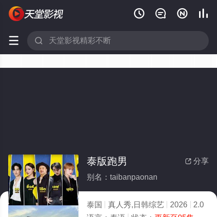






泰版跑男
分享

别名：taibanpaonan
泰国
真人秀,日韩综艺
2026
2.0