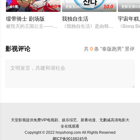
4.0
10.0
全1集
更新至20260808期
更新至第02
缎带骑士 剧场版
我独自生活
宇宙年糕
被毁灭的王国公主——萨菲娅。灾厄“内尔伽勒”夺走了她故乡希
《我独自生活》是由韩国MBC电视台
《Biong
影视评论
共
0
条 “泰版跑男” 景评
天堂影视
提供免费VIP电视剧、娱乐综艺、新番动漫、无删减高清电影大
全在线观看
Copyright © 2022 hnyuhong.com All Rights Reserved
藏ICP备90168245号