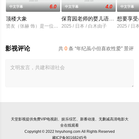
6.0
4.0
中文字幕
中文字幕
中文字幕
顶楼大象
保育园老师的婴儿语让人超兴奋
想要享受
贤友（张赫 饰）是一位小有名气的作家，自从被前女友无故抛
2025 / 日本 / 白木由子
2025 / 
影视评论
共
0
条 “年纪虽小但喜欢性爱” 景评
天堂影视
提供免费VIP电视剧、娱乐综艺、新番动漫、无删减高清电影大
全在线观看
Copyright © 2022 hnyuhong.com All Rights Reserved
藏ICP备90168245号