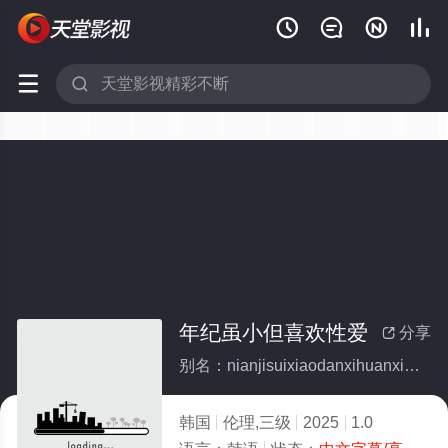






年纪虽小但喜欢性爱
分享

别名：nianjisuixiaodanxihuanxingai
韩国
伦理,三级
2025
1.0