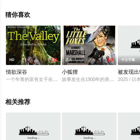
电影大全就上天堂电影网，更多相关信息可移步至豆瓣电
影、电视猫或剧情网等平台了解。
猜你喜欢
1.0
3.0
HD
正片
中文字幕
情欲深谷
小狐狸
被发现出
一个年青的富有女子在新几内亚从事出口贸易，她过着沉闷的生
故事发生在1900年的美国南方，瑞吉娜
2025 / 日
相关推荐