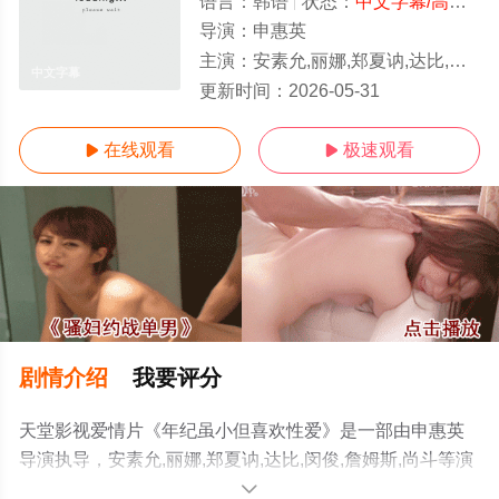
语言：
韩语
状态：
中文字幕/高清
- 
导演：
申惠英
主演：
安素允,丽娜,郑夏讷,达比,闵俊,詹姆斯,尚斗
中文字幕
更新时间：
2026-05-31
在线观看
极速观看


剧情介绍
我要评分
天堂影视爱情片《年纪虽小但喜欢性爱》是一部由申惠英
导演执导，安素允,丽娜,郑夏讷,达比,闵俊,詹姆斯,尚斗等演
员精彩演绎的韩国电影，手机免费观看高清未删减完整版
