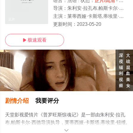
语言：
法语
状态：
正片/高清
- 免费在线观看
导演：
朱利安·拉孔布,帕斯卡尔·西德
主演：
莱蒂西娅·卡斯塔,蒂埃里·钮维,贾克·鲍那非,罗杰·杜马斯
正片
更新时间：
2023-05-20
极速观看

剧情介绍
我要评分
天堂影视爱情片《普罗旺斯惊魂记》是一部由朱利安·拉孔
布,帕斯卡尔·西德导演执导，莱蒂西娅·卡斯塔,蒂埃里·钮维,
贾克·鲍那非,罗杰·杜马斯等演员精彩演绎的法国电影，手机
