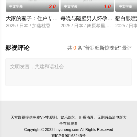
3.0
1.0
中文字幕
中文字幕
中文字幕
大家的妻子：住户专用洞口
每晚与隔壁男人怀孕性爱
翻白眼喷
2025 / 日本 / 加藤桃香
2025 / 日本 / 舞原希里,佐川金二
2025 / 
影视评论
共
0
条 “普罗旺斯惊魂记” 景评
天堂影视
提供免费VIP电视剧、娱乐综艺、新番动漫、无删减高清电影大
全在线观看
Copyright © 2022 hnyuhong.com All Rights Reserved
藏ICP备90168245号