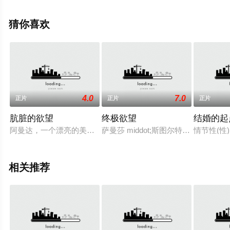
免费观看高清未删减完整版电影大全就上天堂电影网，更
多相关信息可移步至豆瓣电影、电视猫或剧情网等平台了
猜你喜欢
解。
4.0
7.0
正片
正片
正片
肮脏的欲望
终极欲望
结婚的起
阿曼达，一个漂亮的美国女孩即将要结婚，与安德烈Orsoman
萨曼莎 middot;斯图尔特是一个
情节性(
相关推荐