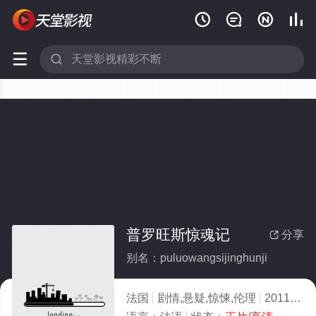






普罗旺斯惊魂记
分享

别名：puluowangsijinghunji
法国
剧情,悬疑,惊悚,伦理
2011
8.0