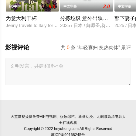
8.0
2.0
HD中字
中文字幕
中文字幕
为意大利干杯
分拣垃圾 意外出轨性爱
部下妻子
Jenny travels to Italy for a special bottle of wine for her
2025 / 日本 / 舞原圣,葵悠太
2025 /
影视评论
共
0
条 “年轻寡妇 炙热肉体” 景评
天堂影视
提供免费VIP电视剧、娱乐综艺、新番动漫、无删减高清电影大
全在线观看
Copyright © 2022 hnyuhong.com All Rights Reserved
藏ICP备90168245号