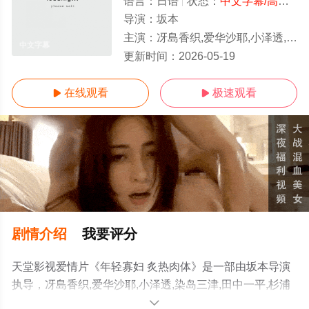
语言：
日语
状态：
中文字幕/高清
- 
导演：
坂本
主演：
冴島香织,爱华沙耶,小泽透,染岛三津,田中一平,杉浦博基
中文字幕
更新时间：
2026-05-19
在线观看
极速观看


剧情介绍
我要评分
天堂影视爱情片《年轻寡妇 炙热肉体》是一部由坂本导演
执导，冴島香织,爱华沙耶,小泽透,染岛三津,田中一平,杉浦
博基等演员精彩演绎的日本电影，手机免费观看高清未删
