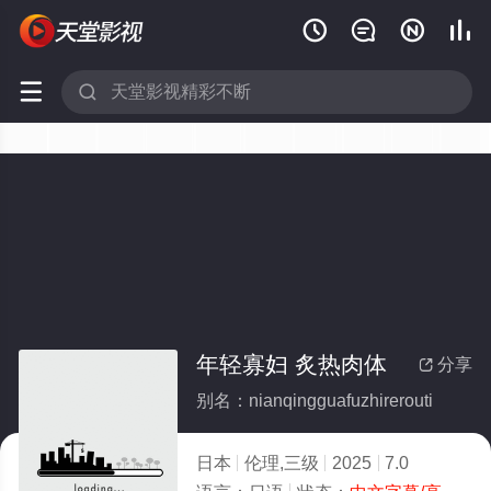






年轻寡妇 炙热肉体
分享

别名：nianqingguafuzhirerouti
日本
伦理,三级
2025
7.0