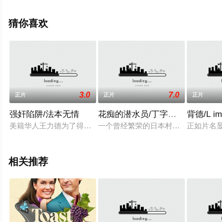
减完整版电影大全就上天堂电影网，更多相关信息可移步
至豆瓣电影、电视猫或剧情网等平台了解。
猜你喜欢
3.0
7.0
正片
正片
正片
强奸陷阱/法本无情
花痴的潜水员/丁字裤的节日
背德/L imm
美籍华人王力德为了得到父母名丅的一笔基金，回到大陆物色钕
一个曾经繁荣的日本村在年轻美丽的
正如片名
相关推荐