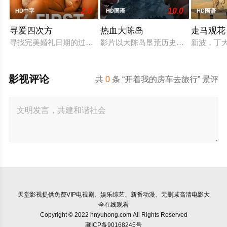
2.0
10.0
HD中字
HD国语
HD国语
寻爱四次方
热血大陈岛
走马观花
寻找完美婚礼日期的过程，扎拉经历了一连串的冒险——并走向
影片以大陈岛垦荒历史为创作底色，
新波，丁
影视评论
共
0
条 “开着我的房车去旅行” 景评
天堂影视
提供免费VIP电视剧、娱乐综艺、新番动漫、无删减高清电影大
全在线观看
Copyright © 2022 hnyuhong.com All Rights Reserved
藏ICP备90168245号