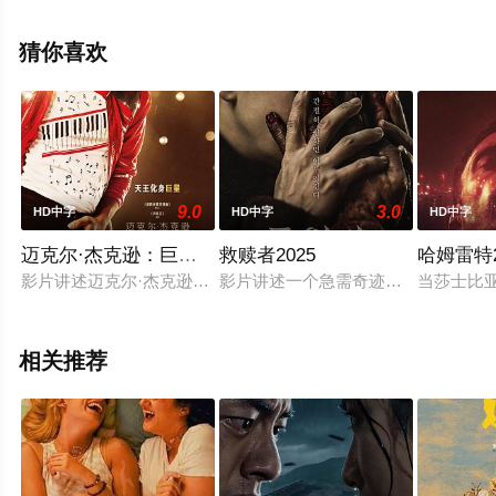
堂电影网，更多相关信息可移步至豆瓣电影、电视猫或剧
情网等平台了解。
猜你喜欢
9.0
3.0
HD中字
HD中字
HD中字
迈克尔·杰克逊：巨星之路
救赎者2025
哈姆雷特2
影片讲述迈克尔·杰克逊在音乐之外的人生旅程，从他以杰克逊
影片讲述一个急需奇迹的家庭在偶遇
当莎士比
相关推荐