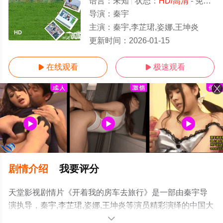
语言：
未知
状态：
HD/高清
- 免费在线观看
导演：
秦宇
主演：
秦宇,李芷珺,姿娜,王坤炎
HD
更新时间：
2026-01-15
在线观看
极速观看


剧情介绍
我要评分
天堂影视剧情片《开着我的房车去旅行》是一部由秦宇导
演执导，秦宇,李芷珺,姿娜,王坤炎等演员精彩演绎的中国大
陆电影，手机免费观看高清未删减完整版电影大全就上天
