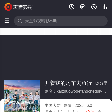






开着我的房车去旅行
分享

别名：kaizhuowodefangchequlvxing
中国大陆
剧情
2025
6.0