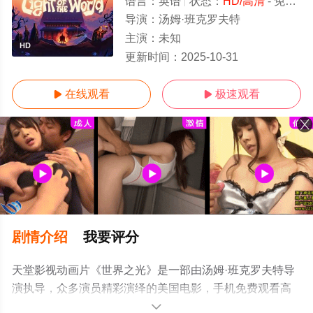
语言：
英语
状态：
HD/高清
- 免费在线观看
导演：
汤姆·班克罗夫特
主演：
未知
HD
更新时间：
2025-10-31
在线观看
极速观看


剧情介绍
我要评分
天堂影视动画片《世界之光》是一部由汤姆·班克罗夫特导
演执导，众多演员精彩演绎的美国电影，手机免费观看高
清未删减完整版电影大全就上天堂电影网，更多相关信息
