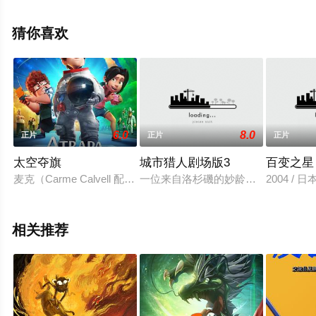
可移步至豆瓣电影、电视猫或剧情网等平台了解。
猜你喜欢
6.0
8.0
正片
正片
正片
太空夺旗
城市猎人剧场版3
百变之星 
麦克（Carme Calvell 配音）是一个可爱而又机灵的十二岁男孩，
一位来自洛杉磯的妙龄女子竟愿意付
2004 / 日
相关推荐