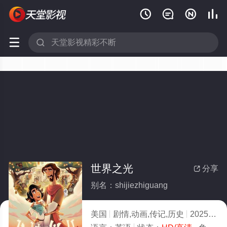






世界之光
分享

别名：shijiezhiguang
美国
剧情,动画,传记,历史
2025
1.0