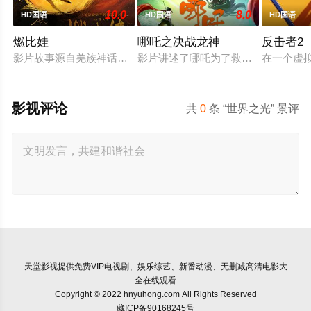
10.0
8.0
HD国语
HD国语
HD国语
燃比娃
哪吒之决战龙神
反击者2
影片故事源自羌族神话，讲述了一只被人类抚养长大的猴子，追寻
影片讲述了哪吒为了救出活祭的小孩
在一个虚
影视评论
共
0
条 “世界之光” 景评
天堂影视
提供免费VIP电视剧、娱乐综艺、新番动漫、无删减高清电影大
全在线观看
Copyright © 2022 hnyuhong.com All Rights Reserved
藏ICP备90168245号