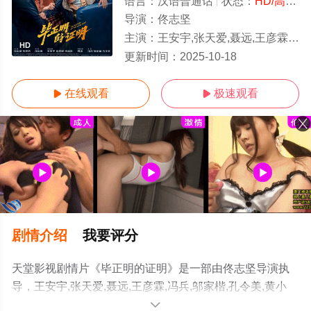
语言：
汉语普通话
状态：
HD/高清
-
导演：
佟志坚
主演：
王安宇,张天爱,聂远,王彦霖,冯兵,邬家楷,孔令美,黄小蕾,冯雷,石云鹏,
HD
更新时间：
2025-10-18
在线观看
极速观看


剧情介绍
我要评分
天堂影视剧情片《毕正明的证明》是一部由佟志坚导演执
导，王安宇,张天爱,聂远,王彦霖,冯兵,邬家楷,孔令美,黄小
蕾,冯雷,石云鹏,于白水,生港帅,楚布花羯,李晓川等演员精彩
