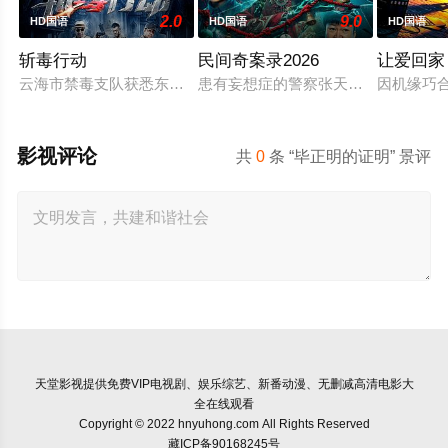
2.0
9.0
HD国语
HD国语
HD国语
斩毒行动
民间奇案录2026
让爱回家
云海市禁毒支队获悉东南亚毒王廖爷将携600余公斤毒品来云交
患有妄想症的警察张天盛遇上一起离奇
因机缘巧
影视评论
共
0
条 “毕正明的证明” 景评
天堂影视
提供免费VIP电视剧、娱乐综艺、新番动漫、无删减高清电影大
全在线观看
Copyright © 2022 hnyuhong.com All Rights Reserved
藏ICP备90168245号