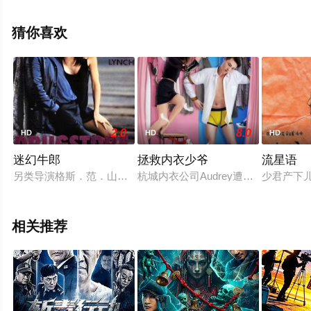
演绎的中国大陆电影，手机免费观看高清未删减完整版电
影大全就上天堂电影网，更多相关信息可移步至豆瓣电
猜你喜欢
影、电视猫或剧情网等平台了解。
2.0
8.0
HD
HD
HD
迷幻牛郎
拯救内衣少爷
流星语
另类导演格斯．范．山特的成名作，由马特．狄龙、凯利．林奇
杭城内衣公司Audrey遭遇传统内
少君产下
相关推荐