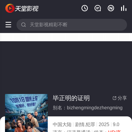






毕正明的证明
分享

别名：bizhengmingdezhengming
中国大陆
剧情,犯罪
2025
9.0