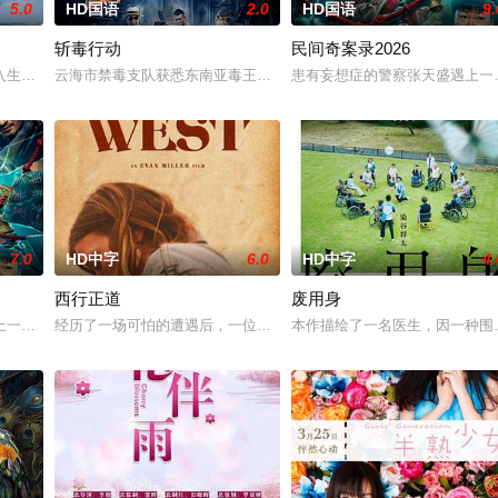
5.0
HD国语
2.0
HD国语
9.
斩毒行动
民间奇案录2026
多年轻人一样，自以为是，敏感错弱，没有被认可的才华。他们来自不同
入生活的冲绳。与母亲朱音、妹妹舞一起生活的照屋踊，憧憬舞蹈学校的丽莎，
云海市禁毒支队获悉东南亚毒王廖爷将携600余公斤毒品来云交易，火
患有妄想症的警察张天盛遇上一起
7.0
HD中字
6.0
HD中字
4.
西行正道
废用身
京》电影的念头，在说服主编姚松、老乡韩战、二房东杨小强加入后，一
一起离奇的神像杀人事件，勘案过程中，牵引出“婴胎报仇”，“娘娘索命”等一
经历了一场可怕的遭遇后，一位小镇女子向疏远的哥哥借了钱，独自
本作描绘了一名医生，因一种围