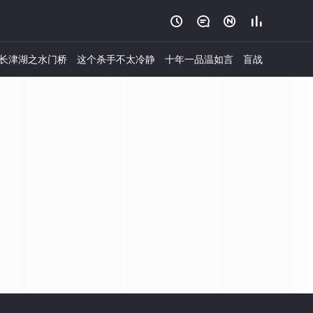




长津湖之水门桥
这个杀手不太冷静
十年一品温如言
盲战