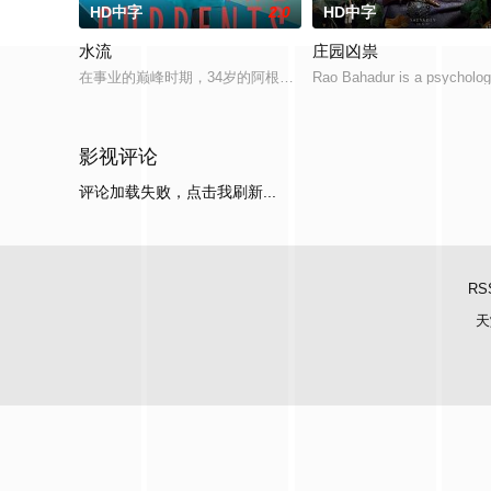
HD中字
2.0
HD中字
水流
庄园凶祟
在事业的巅峰时期，34岁的阿根廷造型师丽娜在瑞士的一场颁奖
Rao Bahadur is a psychologi
影视评论
评论加载失败，点击我刷新...
RS
天