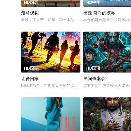
HD国语
1.0
HD中字
走马观花
出走 哥哥的彼界
新波，丁大宁，郭华，程一木他们毕业于同一所大学。他们和很
本作的舞台是音乐和舞蹈融
HD国语
8.0
HD国语
让爱回家
民间奇案录2
因机缘巧合，向现实妥协的导演朱达仁萌生拍一部《河南人在北
患有妄想症的警察张天盛遇上