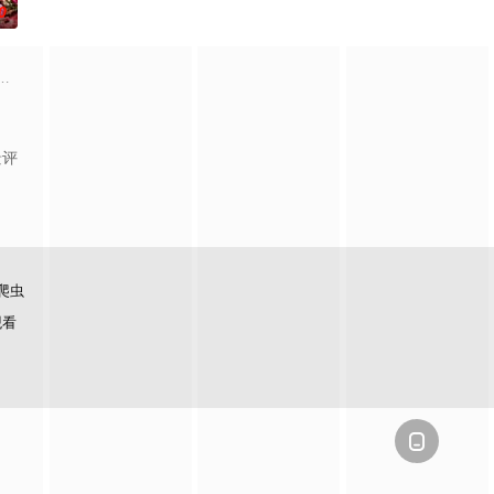
0
自己的音乐梦想，并走出了困住他的亲情隔阂，和父亲和解，自我成
，它是梦开始的地方，没有深思熟虑，只有最单纯的坚定，然而，在这个充满
景评
爬虫
观看
