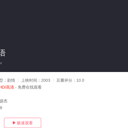
语
u
型：
剧情
上映时间：
2003
豆瓣评分：
10.0
HD/高清
- 免费在线观看
魏骏杰
08
极速观看
