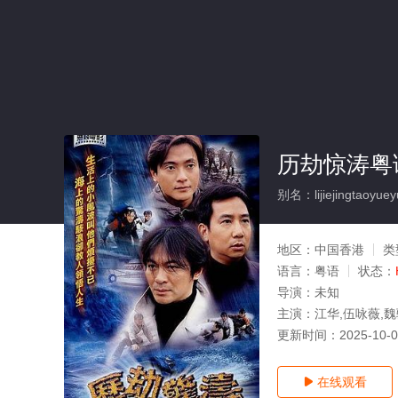
历劫惊涛粤
别名：lijiejingtaoyuey
地区：
中国香港
类
语言：
粤语
状态：
导演：
未知
主演：
江华,伍咏薇,
更新时间：
2025-10-
在线观看
