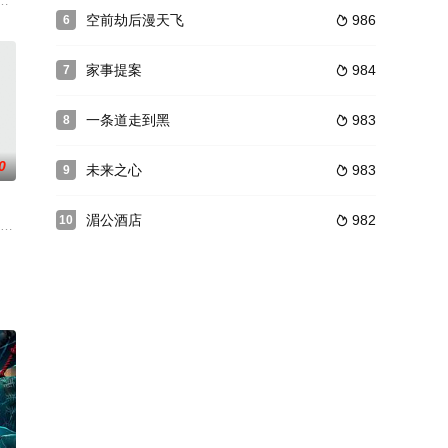
入相同境地而被警方通缉
里的户口本与二虎领结婚证，不料被母亲发现关了禁闭。秀秀逃出与
男主人公X（吉奥吉欧·艾伯塔基 Giorgio Albertazzi 饰）与女主人公
空前劫后漫天飞
986
6

家事提案
984
7

一条道走到黑
983
8

0
未来之心
983
9

湄公酒店
982
10

，遇到好心的房东夫妻收留，
酒店的六号门前驻足。他的目光被酒店外的一个马车吸引。不
镇宇饰)、淑仪(潘灿良饰)、泰哥(黄德斌饰)、威廉(胡子彤饰)，四个高不成低