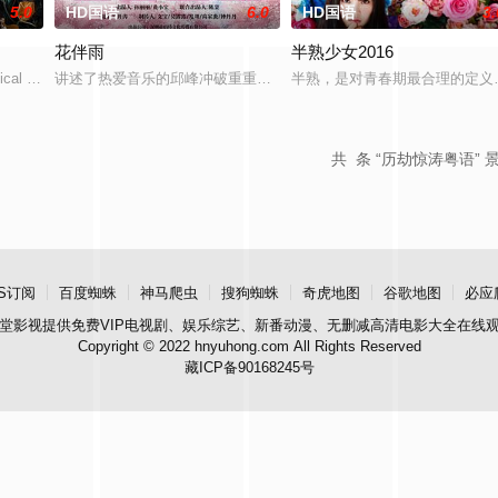
5.0
HD国语
6.0
HD国语
3.
花伴雨
半熟少女2016
典礼后，被一种突如其来的冲动驱使。回到布宜诺斯艾利斯后，她什么
cal drama set against the backdro
讲述了热爱音乐的邱峰冲破重重阻力，克服种种困难，组建乐队追求
半熟，是对青春期最合理的定义
共
条 “历劫惊涛粤语” 
S订阅
百度蜘蛛
神马爬虫
搜狗蜘蛛
奇虎地图
谷歌地图
必应
堂影视
提供免费VIP电视剧、娱乐综艺、新番动漫、无删减高清电影大全在线
Copyright © 2022 hnyuhong.com All Rights Reserved
藏ICP备90168245号