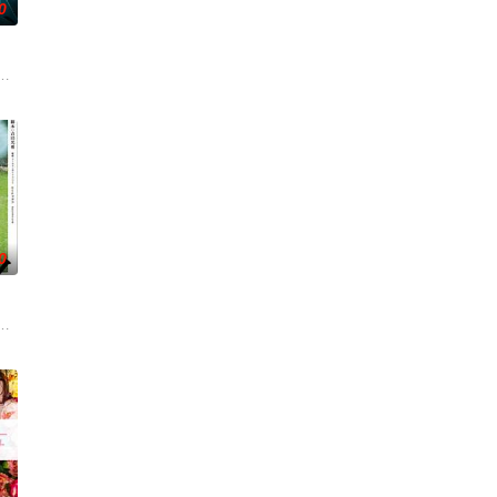
0
开始了舞蹈生涯。朱音为了支
速成立“斩毒行动”专案组，借调警员安迪参战。首轮毒贩阿泰
离奇的神像杀人事件，勘案过程中，牵引出“婴胎报仇”，“娘娘索命”等一连串
0
连串妖异事件，张天盛虽
一人踏上穿越西德克萨斯州的旅程，寻求紧急医疗救助。一路上，她
绕“废用身”——因瘫痪等原因已无恢复可能的四肢——的治疗方法，而一步步