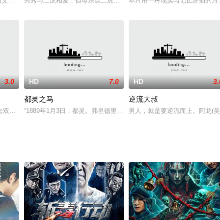
亨利·詹姆斯同名短片小说，由法国新锐电影人朱利安·蓝戴斯执
on因父亲的谋杀案而陷入小镇风言风语的漩涡，更糟糕的是她的弟弟一年后也陷
秀秀与二虎相爱，但母亲以二虎没有房子为由坚决反对。秀秀想偷家
本片用一种现实与记忆穿插的方式勾勒了
3.0
HD
7.0
HD
3.
都灵之马
逆流大叔
车去见他的母亲，只为询问一个埋藏在心里多年的疑问。沿
去双腿的乔毅然，不忍心看着家人为自己伤心，带着一种悲伤的情绪，独自出门
“1889年1月3日，都灵。弗里德里克·尼采在维亚·卡罗·艾尔波特
男人，就是要逆流而上。阿龙(吴