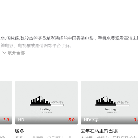
华,伍咏薇,魏骏杰等演员精彩演绎的中国香港电影，手机免费观看高清未
豆瓣电影、电视猫或剧情网等平台了解。
展开全部

1.0
HD
5.0
HD中字
3.
暖冬
去年在马里昂巴德