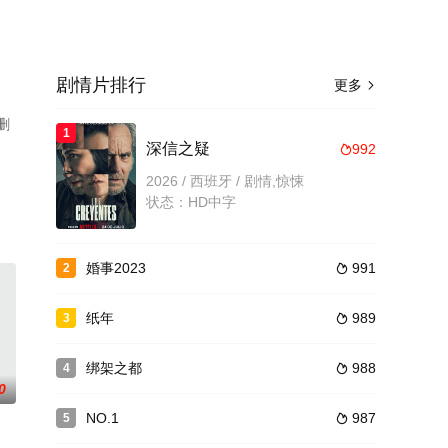
剧情片排行
更多

删
1
深信之疑
992

2026 / 西班牙 / 剧情,惊悚
状态：HD中字
婚事2023
991
2

纸年
989
3

绑架之都
988
4

0
NO.1
987
5
