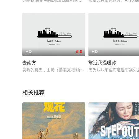
乔纳森·莱斯·梅耶斯加盟新片[阿斯彭文稿]。影片改编自美国作家
加拿大悬疑惊悚片。Alis
HD
5.0
HD
去南方
靠近我温暖你
炎热的夏天，山姆（扬尼克·雷纳 Yannick Renier 饰）开
因为妹妹顽皮而遭遇车祸失
相关推荐