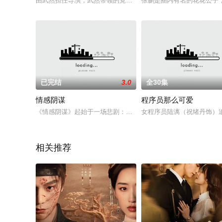
由武然担任导演，武然带领的竟然相遇剧本工作坊制作剧本，北京
张鹏是圈内有名的花花公子
已完结
3.0
全30集
情感阴谋
程序员那么可爱
《情感阴谋》起始于一场悲剧：来自他乡的民营公司老板李楠山
女程序员陆漓（祝绪丹饰）追
相关推荐