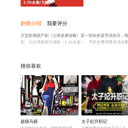
1-26全集/大结局
剧情介绍
我要评分
天堂影视国产剧《少侠逆袭攻略》是一部由史梁导演执导，陈昕
剧，大结局剧情已揭晓（1-26全集），手机免费观看高清
剧、电视猫或剧情网等平台了解。
猜你喜欢
完结
5.0
完结
超级马丽
太子妃升职记