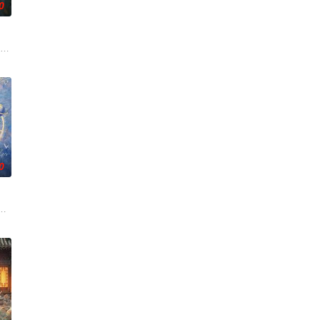
0
中步步破局，与“醋精”少
圆（姜贞羽 饰）因意外踏入玄机界，继而卷入虎云国内乱的漩涡
市 海南越酷文化传媒有限公司
0
查出未婚妻离奇死亡的真相。
母忽视，在艰苦环境中长大，但她始终刻苦学习，憧憬未来。为此
白长大以后，林知夏忽然对他说：“江逾白，我喜欢你，哲学和生物学意义上的