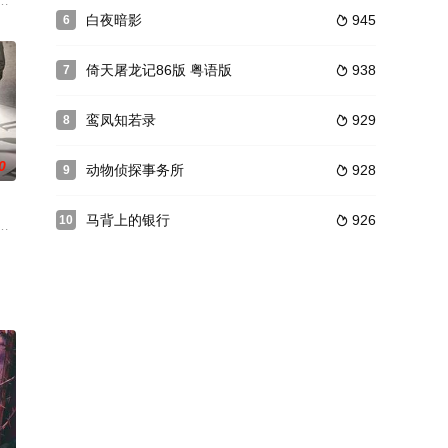
鹏在误打误撞之下掉入了泳池
做了帮主夫人就可以吃喝躺平，却不料帮派早已一贫如洗、风雨飘摇
江湖行远舟，关山阵阵万重霜。该剧讲述安国朱衣卫前左使任如意（刘诗诗 饰
白夜暗影
945
6

倚天屠龙记86版 粤语版
938
7

鸾凤知若录
929
8

0
动物侦探事务所
928
9

马背上的银行
926
10

昭林饰）,成功进入姜逸城
于平淡、终日为了生计而奔波不休的夫妻。杨树原为大学教授，后
女性失踪事件的报案，经过与失踪人韩晓婷周边同事和朋友的接触，一桩十年