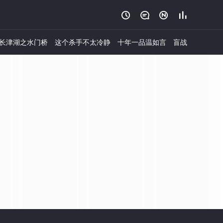




长津湖之水门桥
这个杀手不太冷静
十年一品温如言
盲战