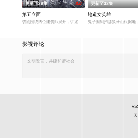
更新至29集
8.0
更新至32集
第五立面
地道女英雄
该剧围绕四位建筑师展开，讲述了他们在中意合作项目中面对专
鬼子围剿扫荡狼牙山根据地
影视评论
RS
天