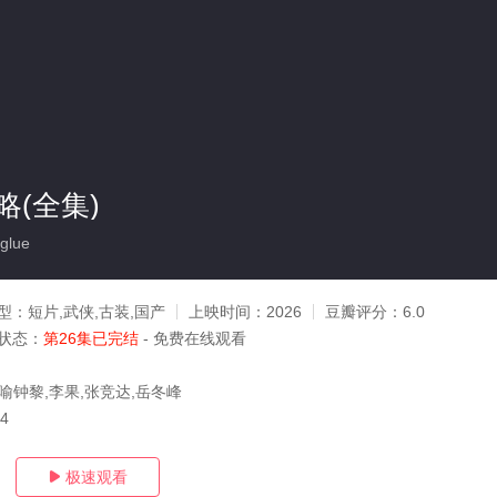
(全集)
glue
型：
短片,武侠,古装,国产
上映时间：
2026
豆瓣评分：
6.0
状态：
第26集已完结
- 免费在线观看
喻钟黎,李果,张竞达,岳冬峰
24
极速观看
