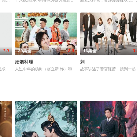
鑫西娅文化出品的碎片化式微喜剧《超级马丽》宣布定档9月10日，
，某日，在一场盛大的派对中，张鹏的前女友们联起手来想要向他寻仇，使得张
十八线菜鸡小刺客意外落入魔窟，成了江湖头号公敌的新娘，本以为
新云洗绯色，黄沙漫漫红衣长。
1.0
30集全
2.0
16集全
3.
婚姻料理
刺
，不知何故突然跳楼身亡，他在美国留学的弟弟李楠风闻讯后匆匆回到上
求职业理想,努力投身编程领域,凭借过硬简历和惊人智慧搞定学长姜逸城（邢
人过中年的杨树（赵立新 饰）和阿琴（闫妮 饰）是一对爱情早已归
故事讲述了警官陈茜，接到一起