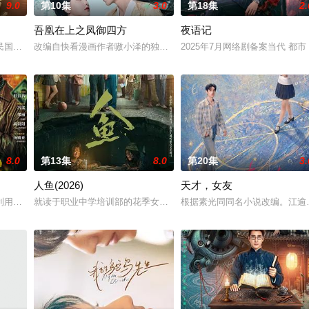
9.0
第10集
3.0
第18集
2.
吾凰在上之凤御四方
夜语记
人诬陷私通的世家名媛小姐傅庭芸，被迫一起逃亡，二人历经家族与朝廷
民国少夫人苏沐晚，醒来，却是丈夫枪口相对、父母冤案、连环下毒……她于绝境
改编自快看漫画作者嗷小泽的独家连载漫画《吾凰在上》。现代少女奚
2025年7月网络剧备案当代 都
8.0
第13集
8.0
第20集
3.
人鱼(2026)
天才，女友
进士科三元及第入翰林院的奇女子。十年前的她被他从死人堆里救出来，
利用顾炎女儿奴的属性，请求老炮儿顾炎带自己用程序员身份卧底电诈集团以求
就读于职业中学培训部的花季女生苏琳（黄杨钿甜 饰），虽自小被父
根据素光同同名小说改编。江逾