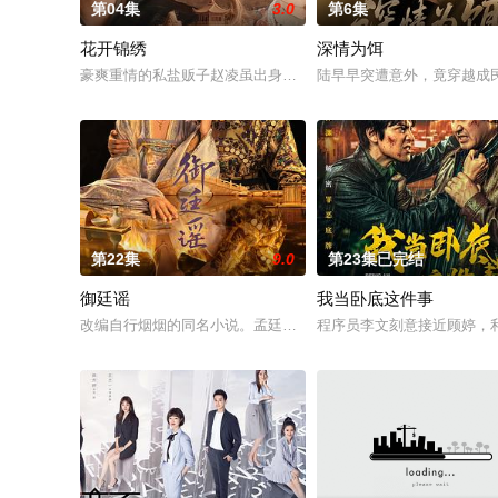
第04集
3.0
第6集
花开锦绣
深情为饵
豪爽重情的私盐贩子赵凌虽出身草莽，却心怀壮志，他结识了遭
陆早早突遭意外，竟穿越成
第22集
9.0
第23集已完结
御廷谣
我当卧底这件事
改编自行烟烟的同名小说。孟廷辉，大平王朝有史以来个以女子
程序员李文刻意接近顾婷，