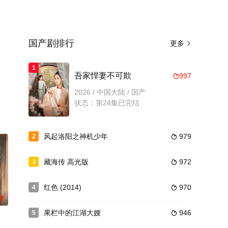
国产剧排行
更多

1
吾家悍妻不可欺
997

2026 / 中国大陆 / 国产
状态：第24集已完结
风起洛阳之神机少年
979
2

藏海传 高光版
972
3

红色 (2014)
970
4

0
果栏中的江湖大嫂
946
5
