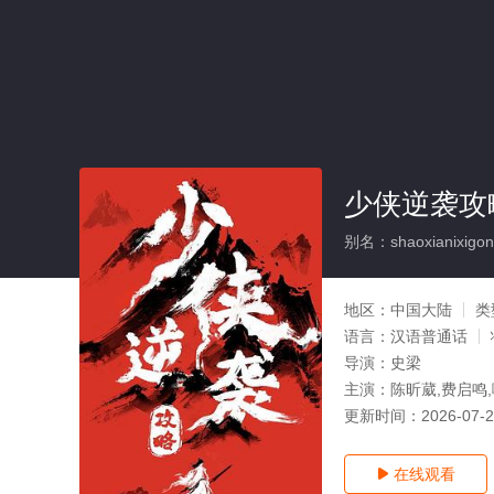
少侠逆袭攻略
别名：shaoxianixigon
地区：
中国大陆
类
语言：
汉语普通话
导演：
史梁
主演：
陈昕葳,费启鸣,
更新时间：
2026-07-
在线观看
