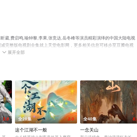
葳,费启鸣,喻钟黎,李果,张竞达,岳冬峰等演员精彩演绎的中国大陆电视
未删减完整版电视剧全集就上天堂电影网，更多相关信息可移步至豆瓣电视
展开全部

3.0
全28集
2.0
全40集
8.
这个江湖不一般
一念关山