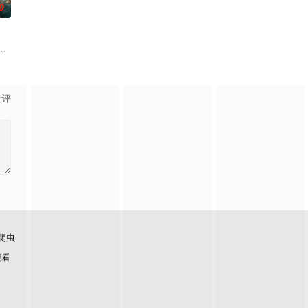
0
袁政委不幸牺牲。杨团长指挥
年时因一场意外落下身体残缺的少年顾铭夕（何洛洛 饰）的成长
子，偶遇“白天人住屋，晚上鬼占房”的阴阳宅，江淮被掳走配“阴婚”。他与女
景评
爬虫
观看