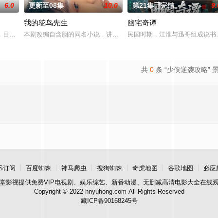
6.0
更新至08集
10.0
第21集已完结
9.
我的鸵鸟先生
幽宅奇谭
业挑战与境外竞争，通过创新实践实现本土设计理念突破的故事。
，日军大队长野田天一、中队长三木武夫等带兵参加围剿。冀中军区损失惨重，
本剧改编自含胭的同名小说，讲述了邻家女孩庞倩（苏晓彤 饰）与童
民国时期，江淮与迅哥组成说书班
共
0
条 “少侠逆袭攻略” 
S订阅
百度蜘蛛
神马爬虫
搜狗蜘蛛
奇虎地图
谷歌地图
必应
堂影视
提供免费VIP电视剧、娱乐综艺、新番动漫、无删减高清电影大全在线
Copyright © 2022 hnyuhong.com All Rights Reserved
藏ICP备90168245号