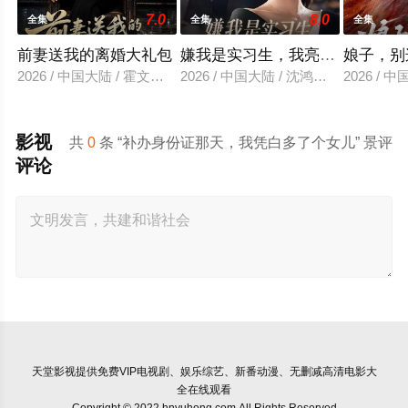
7.0
8.0
全集
全集
全集
前妻送我的离婚大礼包
嫌我是实习生，我亮出老板身份
娘子，别
2026 / 中国大陆 / 霍文琦＆雷小米
2026 / 中国大陆 / 沈鸿运＆刘亚倩
2026 / 
影视
共
0
条 “补办身份证那天，我凭白多了个女儿” 景评
评论
天堂影视
提供免费VIP电视剧、娱乐综艺、新番动漫、无删减高清电影大
全在线观看
Copyright © 2022 hnyuhong.com All Rights Reserved