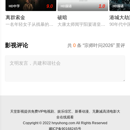
9.0
1.0
HD中字
HD国语
HD国语
离群索金
破暗
港城大劫
一名年轻女子从残暴的亡命团伙手中劫走了一批黄金，一路逃到
大康太师闻宇阳宴请皇上义子神策府
90年代
影视评论
共
0
条 “宗师叶问2026” 景评
天堂影视
提供免费VIP电视剧、娱乐综艺、新番动漫、无删减高清电影大
全在线观看
Copyright © 2022 hnyuhong.com All Rights Reserved
藏ICP备90168245号