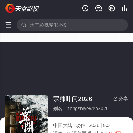






宗师叶问2026
分享

别名：zongshiyewen2026
中国大陆
动作
2026
9.0