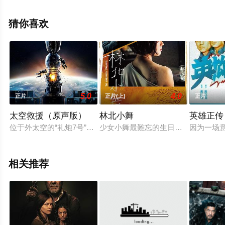
信息可移步至豆瓣电影、电视猫或剧情网等平台了解。
猜你喜欢
5.0
4.0
正片
正片(上)
正片
太空救援（原声版）
林北小舞
英雄正传
位于外太空的“礼炮7号”空间站意外与地球失去联系，工程师维克
少女小舞最難忘的生日禮物，是一張黑
因为一场
相关推荐