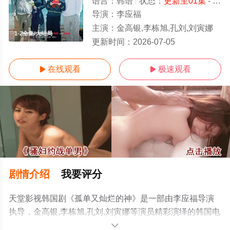
语言：
韩语
状态：
更新至01集
- 免费在线观看
导演：
李应福
主演：
金高银,李栋旭,孔刘,刘寅娜
1-2全集/大结局
更新时间：
2026-07-05
在线观看
极速观看


剧情介绍
我要评分
天堂影视韩国剧《孤单又灿烂的神》是一部由李应福导演
执导，金高银,李栋旭,孔刘,刘寅娜等演员精彩演绎的韩国电
视剧，大结局剧情已揭晓（1-2全集），手机免费观看高清
