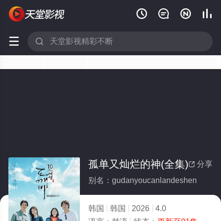






孤单又灿烂的神(全集)
分享

别名：gudanyoucanlandeshen
韩国
韩国
2026
4.0