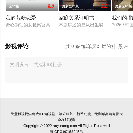
9.0
5.0
全12集
更新至24集
更新至04集
我的荒糖恋爱
家庭关系证明书
我们的排
野心勃勃的女检察官高恩世（贺营 饰）意外失忆，住进拳击教练
本剧讲述的是从出生瞬间开始就被打
2026 / 
影视评论
共
0
条 “孤单又灿烂的神” 景评
天堂影视
提供免费VIP电视剧、娱乐综艺、新番动漫、无删减高清电影大
全在线观看
Copyright © 2022 hnyuhong.com All Rights Reserved
藏ICP备90168245号