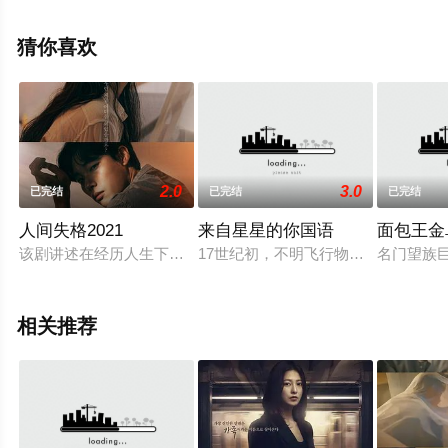
未删减完整版电视剧全集就上天堂电影网，更多相关信息
可移步至豆瓣电视剧、电视猫或剧情网等平台了解。
猜你喜欢
2.0
3.0
已完结
已完结
已完结
人间失格2021
来自星星的你国语
面包王金
该剧讲述在经历人生下坡期的时候，才觉悟到“什么事都无法做成
17世纪初，不明飞行物出现在朝鲜
名门望族
相关推荐