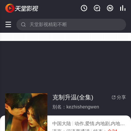






克制升温(全集)
分享

别名：kezhishengwen
中国大陆
动作,爱情,内地剧,内地
20