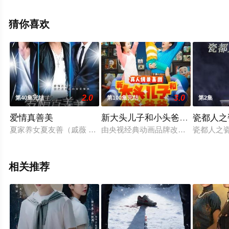
完整版电视剧全集就上天堂电影网，更多相关信息可移步
至豆瓣电视剧、电视猫或剧情网等平台了解。
猜你喜欢
2.0
3.0
第40集完结
第100集完结
第2集
爱情真善美
新大头儿子和小头爸爸 第二季
瓷都人之
夏家养女夏友善（戚薇 饰）和亲生女儿杨真真（张檬 饰）因名
由央视经典动画品牌改编的真人情景
瓷都人之
相关推荐