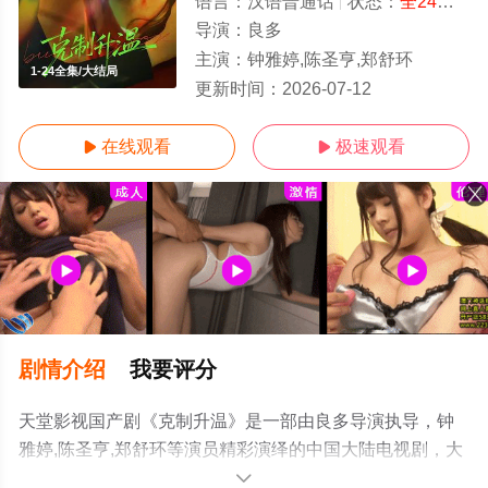
语言：
汉语普通话
状态：
全24集
- 
导演：
良多
主演：
钟雅婷,陈圣亨,郑舒环
1-24全集/大结局
更新时间：
2026-07-12
在线观看
极速观看


剧情介绍
我要评分
天堂影视国产剧《克制升温》是一部由良多导演执导，钟
雅婷,陈圣亨,郑舒环等演员精彩演绎的中国大陆电视剧，大
结局剧情已揭晓（1-24全集），手机免费观看高清未删减
