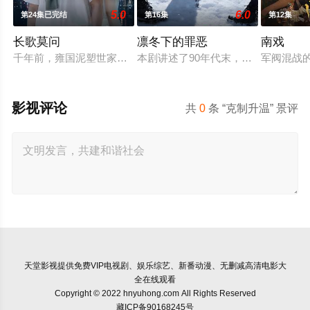
5.0
6.0
第24集已完结
第16集
第12集
长歌莫问
凛冬下的罪恶
南戏
千年前，雍国泥塑世家楚门因进贡的“十二生肖”离奇流血炸裂，
本剧讲述了90年代末，怒河市刑侦支
军阀混战
影视评论
共
0
条 “克制升温” 景评
天堂影视
提供免费VIP电视剧、娱乐综艺、新番动漫、无删减高清电影大
全在线观看
Copyright © 2022 hnyuhong.com All Rights Reserved
藏ICP备90168245号