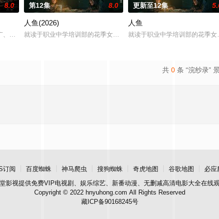
8.0
第12集
8.0
更新至12集
5.
人鱼(2026)
人鱼
午战争后，国家蒙羞，张謇虽高中状元，却渴望寻求强国之路。他毅然弃
广、使用由“中国准备银行”发行的伪钞货币。根据党中央指示，高景波、徐邵梁
就读于职业中学培训部的花季女生苏琳（黄杨钿甜 饰），虽自小被父
就读于职业中学培训部的花季女
共
0
条 “浣纱录” 
S订阅
百度蜘蛛
神马爬虫
搜狗蜘蛛
奇虎地图
谷歌地图
必应
堂影视
提供免费VIP电视剧、娱乐综艺、新番动漫、无删减高清电影大全在线
Copyright © 2022 hnyuhong.com All Rights Reserved
藏ICP备90168245号