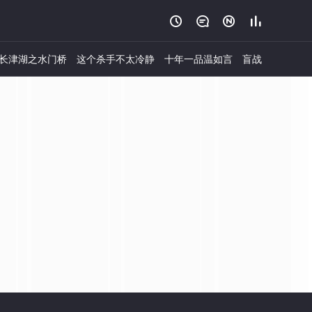




长津湖之水门桥
这个杀手不太冷静
十年一品温如言
盲战