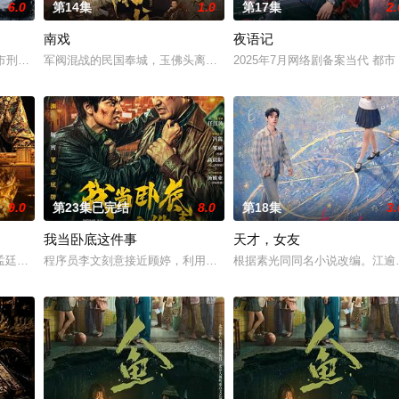
6.0
第14集
1.0
第17集
2.
南戏
夜语记
女奚圆（姜贞羽 饰）因意外踏入玄机界，继而卷入虎云国内乱的漩涡
河市刑侦支队在无普及监控、无DNA鉴定技术的支持下，通过摸排、勘查等传统
军阀混战的民国奉城，玉佛头离奇失窃，戏班主横尸戏台，将冷血少
2025年7月网络剧备案当代 都
9.0
第23集已完结
8.0
第18集
3.
我当卧底这件事
天才，女友
房”的阴阳宅，江淮被掳走配“阴婚”。他与女探长穆英搭档，侦破
孟廷辉，大平王朝有史以来个以女子进士科三元及第入翰林院的奇女子。十年前
程序员李文刻意接近顾婷，利用顾炎女儿奴的属性，请求老炮儿顾炎
根据素光同同名小说改编。江逾