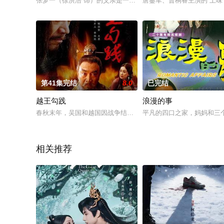
张梦一（徐洪浩 饰）的父亲是一名消防员，在一次执行任务时英
唐鉴军、曹桐睿主演的“土味
第41集完结
8.0
已完结
越王勾践
浪漫的事
春秋末年，吴国和越国因战争结下仇怨。吴王夫差为父报仇，在伍
平凡的四口之家，妈妈和三
相关推荐