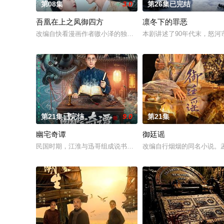
第08集
3.0
第26集已完结
吾凰在上之凤御四方
凛冬下的罪恶
改编自快看漫画作者嗷小泽的独家连载漫画《吾凰在上》。现代少
本剧讲述了90年代末，怒
第21集已完结
9.0
第21集
幽宅奇谭
御廷谣
民国时期，江淮与迅哥组成说书班子，偶遇“白天人住屋，晚上鬼占
改编自行烟烟的同名小说。