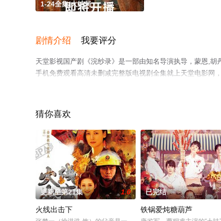
1-24全集/大结局
剧情介绍
我要评分
天堂影视国产剧《浣纱录》是一部由知名导演执导，蒙恩,胡丹
手机免费观看高清未删减完整版电视剧全集就上天堂电影网
猜你喜欢
更新至第21集
1.0
已完结
火线出击下
铁锅爱炖糖葫芦