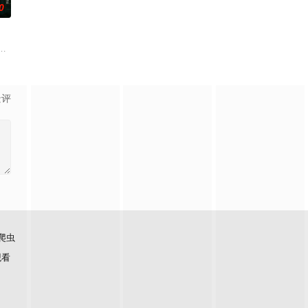
0
、孙希光和黄鹰等人开始筹
母忽视，在艰苦环境中长大，但她始终刻苦学习，憧憬未来。为此
生苏琳（黄杨钿甜 饰），虽自小被父母忽视，在艰苦环境中长大，但她始终刻
景评
爬虫
观看