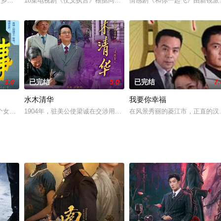
勇牺牲。父亲的光辉事迹深深影响着张梦一，长大后，他决定走上和父
”乡村偶像微剧。
18集电视剧《仗义执言》根据同名小说改编。讲述的是茹萍扮演的童
情感剧《和你一起飞》由新锐派
3.0
已完结
5.0
已完结
7.
水木清华
我要你幸福
子胥的辅佐下日夜勤兵。得意之时的勾践铸成“王者之剑”，欲灭吴国
个女儿相互扶持，情浓难舍。妈妈（彭玉 饰）早年丧偶，独自拉扯女儿们长大
1904年，驻美公使梁诚在交涉用金亦或银支付庚子赔款的过程中，发
在风景秀丽的菱江市，正直的汉