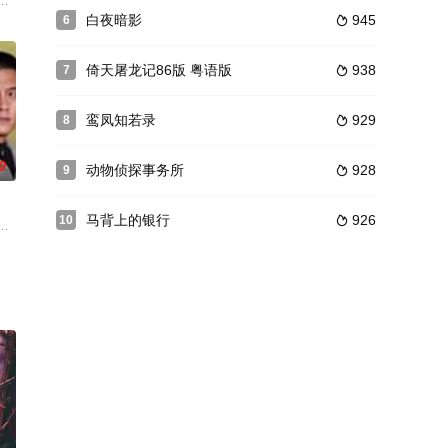
芳和李元合开了一家“方圆律师事务所”，因为总是行侠仗义而入
导演程生生执导，巫刚、林永健、梁爱琪三位青岛籍演员担纲男、女主角。曾
白夜暗影
945
6

倚天屠龙记86版 粤语版
938
7

鸾凤知若录
929
8

0
动物侦探事务所
928
9

马背上的银行
926
10

，她与亡夫爱情故事成为女儿
现赔款数目“实属过多”，梁奋力追回，终将该款用之于教育并
声公司工程质检经理石奇将本公司的工程质量问题向新闻媒体曝光，激怒了总