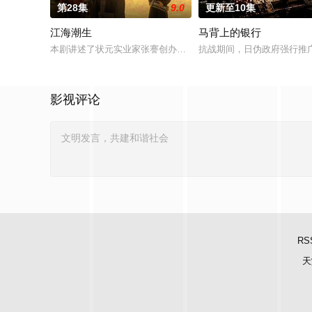
第28集
9.0
更新至10集
江海潮生
马背上的银行
本剧讲述了状元实业家张謇创办大生企业，实业报国的故事。甲
抗战期间，日伪政府强行推
影视评论
RS
天