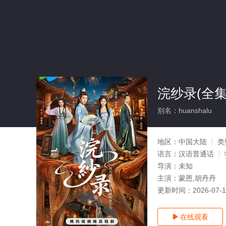
浣纱录(全集
别名：huanshalu
地区：
中国大陆
类
语言：
汉语普通话
导演：
未知
主演：
蒙恩,胡丹丹
更新时间：
2026-07-
在线观看
