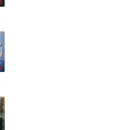
0
刑侦手段，接连破获数起重
帅许又安与昆曲名伶荣筱楠推向不死不休的对立绝境。而他们不知，
市 海南越酷文化传媒有限公司
0
的她被他从死人堆里救出来，
带自己用程序员身份卧底电诈集团以求查出未婚妻离奇死亡的真相。
白长大以后，林知夏忽然对他说：“江逾白，我喜欢你，哲学和生物学意义上的