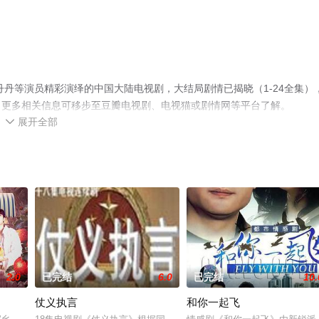
丹等演员精彩演绎的中国大陆电视剧，大结局剧情已揭晓（1-24全集）
，更多相关信息可移步至豆瓣电视剧、电视猫或剧情网等平台了解。
展开全部

2.0
已完结
6.0
已完结
10.
仗义执言
和你一起飞