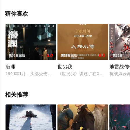
删减完整版电视剧全集就上天堂电影网，更多相关信息可
移步至豆瓣电视剧、电视猫或剧情网等平台了解。
猜你喜欢
5.0
9.0
第36集完结
第21集完结
第28集
潜渊
世另我
地雷战传
1940年1月，头部受伤的我党地下工作者梁朔在深山暴雪中苏
《世另我》讲述了在X世界中古格王
抗战风云
相关推荐