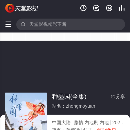






种墨园(全集)
分享

别名：zhongmoyuan
中国大陆
剧情,内地剧,内地
2026
4