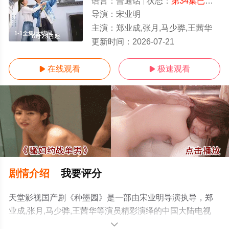
语言：
普通话
状态：
第34集已完结
-
导演：
宋业明
主演：
郑业成,张月,马少骅,王茜华
1-1全集/大结局
更新时间：
2026-07-21
在线观看
极速观看


剧情介绍
我要评分
天堂影视国产剧《种墨园》是一部由宋业明导演执导，郑
业成,张月,马少骅,王茜华等演员精彩演绎的中国大陆电视
剧，大结局剧情已揭晓（1-1全集），手机免费观看高清未
