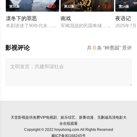
6.0
1.0
第16集
第12集
第14集
凛冬下的罪恶
南戏
夜语记
本剧讲述了90年代末，怒河市刑侦支队在无普及监控、无DNA
军阀混战的民国奉城，玉佛头离奇失
2025年
影视评论
共
0
条 “种墨园” 景评
天堂影视
提供免费VIP电视剧、娱乐综艺、新番动漫、无删减高清电影大
全在线观看
Copyright © 2022 hnyuhong.com All Rights Reserved
藏ICP备90168245号