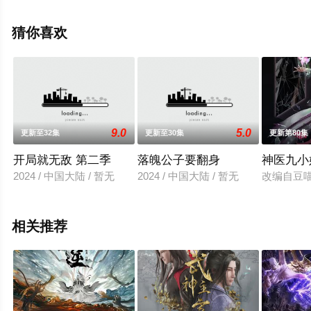
行,张恩泽,林帽帽,柳真颜,萧秋子,司小幽,黄玮,崔郅昊,齐璇,
乔木心,张远韬等演员精彩演绎的大陆动漫，手机免费观看
猜你喜欢
高清未删减完整版动漫全集就上天堂电影网，更多相关信
息可移步至豆瓣动漫、电视猫或剧情网等平台了解。
9.0
5.0
更新至32集
更新至30集
更新第80集
开局就无敌 第二季
落魄公子要翻身
神医九小
2024 / 中国大陆 / 暂无
2024 / 中国大陆 / 暂无
改编自豆
相关推荐