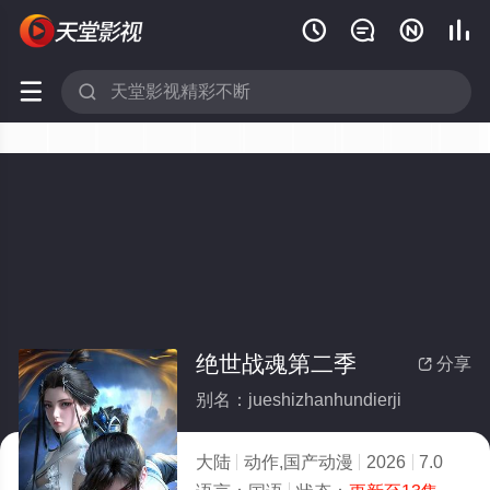






绝世战魂第二季
分享

别名：jueshizhanhundierji
大陆
动作,国产动漫
2026
7.0