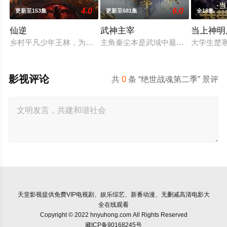
4.0
6.0
更新至153集
更新至681集
全18集
仙逆
武神主宰
当上神明
乡村平凡少年王林，为了心中不屈的信念踏入仙门修行，克服天
主角秦尘本是武域中最顶尖的天才强
大学生楚
影视评论
共
0
条 “绝世战魂第二季” 景评
天堂影视
提供免费VIP电视剧、娱乐综艺、新番动漫、无删减高清电影大
全在线观看
Copyright © 2022 hnyuhong.com All Rights Reserved
藏ICP备90168245号