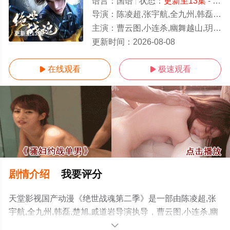
语言：
国语
状态：
更新至13集
- 免费在线观看
导演：
陈凌超,张宇航,全九州,韩磊,楚旭,戚道岩
主演：
曹云图,小连杀,幽舞越山,玥辰,李轻扬,枣儿,夏浚凯,关帅,乔耀辉,刘中正
更新至13集
更新时间：
2026-08-08
在线观看
极速观看


剧情介绍
我要评分
天堂影视国产动漫《绝世战魂第二季》是一部由陈凌超,张
宇航,全九州,韩磊,楚旭,戚道岩导演执导，曹云图,小连杀,幽
舞越山,玥辰,李轻扬,枣儿,夏浚凯,关帅,乔耀辉,刘中正,任景
