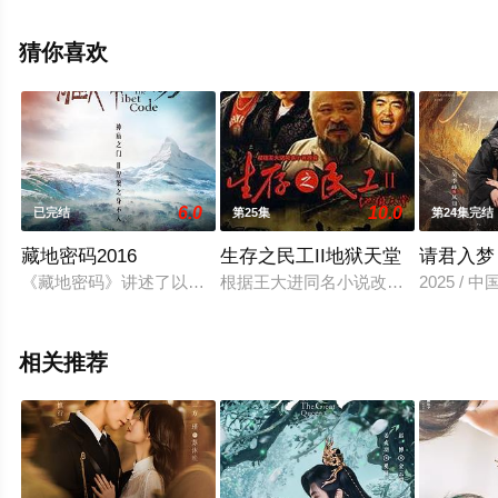
删减完整版电视剧全集就上天堂电影网，更多相关信息可
移步至豆瓣电视剧、电视猫或剧情网等平台了解。
猜你喜欢
6.0
10.0
已完结
第25集
第24集完结
藏地密码2016
生存之民工II地狱天堂
请君入梦
《藏地密码》讲述了以西藏和藏文化为背景的一个全球大探险故
根据王大进同名小说改编 一个被欲望
2025 /
相关推荐