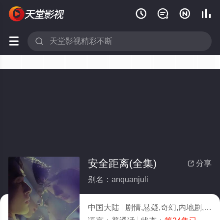






安全距离(全集)
分享

别名：anquanjuli
中国大陆
剧情,悬疑,奇幻,内地剧,内地