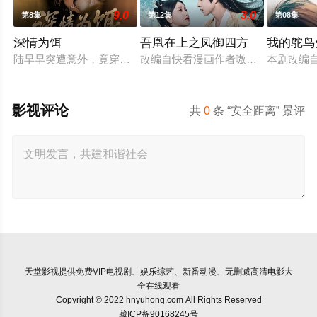
9.0
3.0
第8集
第12集
第08集
深情为饵
吾凰在上之凤御四方
我的鸵鸟
陆早早突遭意外，竟穿越成民国少夫人苏沐晚，醒来，却是丈夫枪
改编自快看漫画作者嗷小泽的独家连
本剧改编
影视评论
共
0
条 “安全距离” 景评
天堂影视
提供免费VIP电视剧、娱乐综艺、新番动漫、无删减高清电影大
全在线观看
Copyright © 2022 hnyuhong.com All Rights Reserved
藏ICP备90168245号