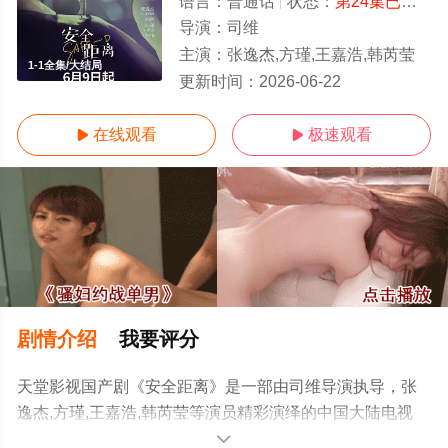
语言：
普通话
状态：
第24集已完结
-
导演：
司维
主演：
张逸杰,方瑾,王嘉浩,韩芮莹
1-1全集/大结局
更新时间：
2026-06-22
在线观看
极速观看


剧情介绍
我要评分
天堂影视国产剧《安全距离》是一部由司维导演执导，张
逸杰,方瑾,王嘉浩,韩芮莹等演员精彩演绎的中国大陆电视
剧，大结局剧情已揭晓（1-1全集），手机免费观看高清未
