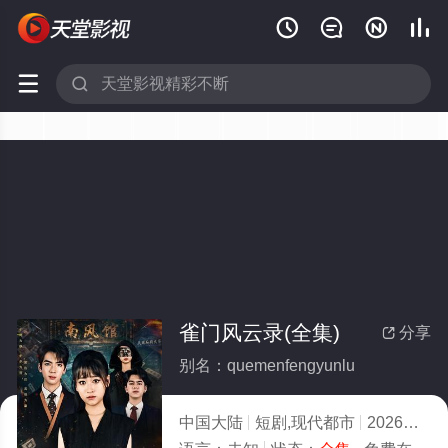






雀门风云录(全集)
分享

别名：quemenfengyunlu
中国大陆
短剧,现代都市
2026
1.0