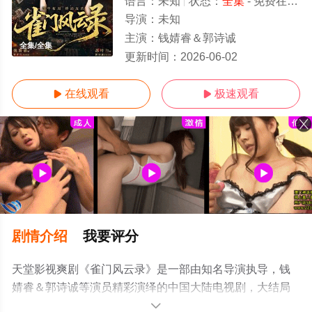
语言：
未知
状态：
全集
- 免费在线观看
导演：
未知
主演：
钱婧睿＆郭诗诚
全集/全集
更新时间：
2026-06-02
在线观看
极速观看


剧情介绍
我要评分
天堂影视爽剧《雀门风云录》是一部由知名导演执导，钱
婧睿＆郭诗诚等演员精彩演绎的中国大陆电视剧，大结局
剧情已揭晓（全集），手机免费观看高清未删减完整版电
