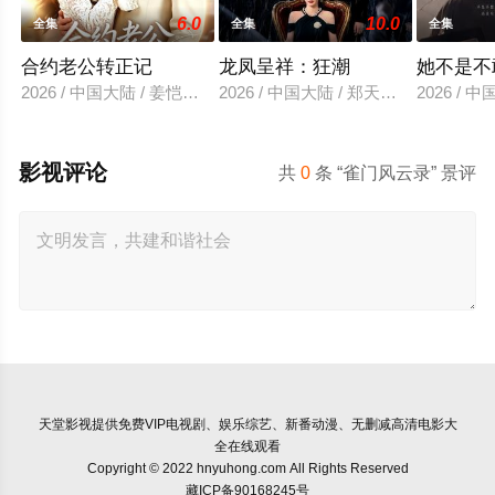
6.0
10.0
全集
全集
全集
合约老公转正记
龙凤呈祥：狂潮
她不是不
2026 / 中国大陆 / 姜恺琳＆王厂
2026 / 中国大陆 / 郑天龙＆汪心宇
2026 /
影视评论
共
0
条 “雀门风云录” 景评
天堂影视
提供免费VIP电视剧、娱乐综艺、新番动漫、无删减高清电影大
全在线观看
Copyright © 2022 hnyuhong.com All Rights Reserved
藏ICP备90168245号