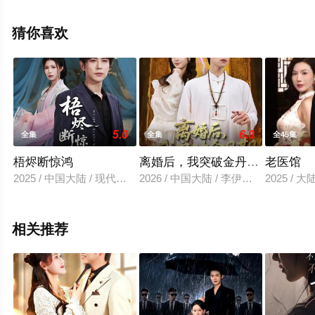
视剧全集就上天堂电影网，更多相关信息可移步至豆瓣电
视剧、电视猫或剧情网等平台了解。
猜你喜欢
5.0
6.0
全集
全集
全45集
梧烬断惊鸿
离婚后，我突破金丹期，引来天
老医馆
2025 / 中国大陆 / 现代都市
2026 / 中国大陆 / 李伊蔓&彭渤宇
2025 / 
相关推荐