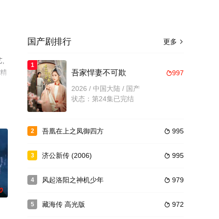
国产剧排行
更多

,
1
员精
吾家悍妻不可欺
997

息
2026 / 中国大陆 / 国产
状态：第24集已完结
吾凰在上之凤御四方
995
2

济公新传 (2006)
995
3

风起洛阳之神机少年
979
4

0
藏海传 高光版
972
5
