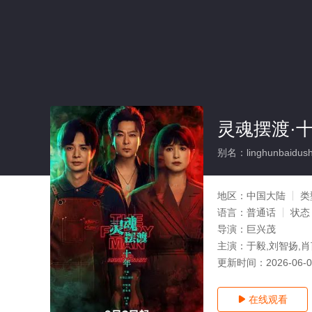
灵魂摆渡·十
别名：linghunbaidush
地区：
中国大陆
类
语言：
普通话
状态
导演：
巨兴茂
主演：
于毅,刘智扬,肖
更新时间：
2026-06-
在线观看
