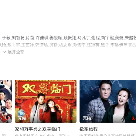
,刘智扬,肖茵,许佳琪,姜馥颐,顾振翔,马凡丁,边程,简宇熙,美懿,朱超艺
佩怡,戴向宇,王艺禅,韩潇珧,贝勒,杨志刚,孙雪宁,陈冠英,黑子,李洛伊等演
展开全部
，手机免费观看高清未删减完整版电视剧全集就上天堂电影网，更多相关信

5.0
完结
8.0
完结
3.
家和万事兴之双喜临门
欲望旅程