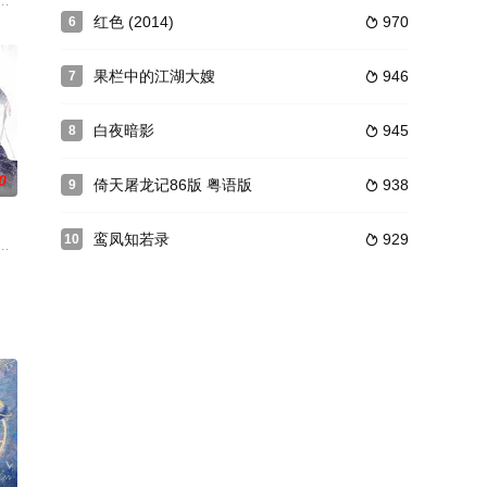
反攻作准备。黔东地区土匪借
能多分钱的政策。同时，为劝说父亲侯世昌同意搬房而闹得不亦乐乎
，一个股民不能承受巨大的心理压力跳楼自杀。股民的指责给了年轻美丽的股
红色 (2014)
970
6

果栏中的江湖大嫂
946
7

白夜暗影
945
8

0
倚天屠龙记86版 粤语版
938
9

鸾凤知若录
929
10

紧密配合党中央反腐斗争的电视剧，取材于陈希同、王宝森案及江
悬案，无人能解，其子傅红雪（朱一龙 饰）被魔教大公主花白凤（王艺曈 饰