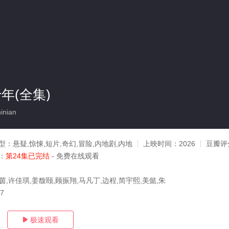
年(全集)
inian
型：
悬疑,惊悚,短片,奇幻,冒险,内地剧,内地
上映时间：
2026
豆瓣评
：
第24集已完结
- 免费在线观看
茵,许佳琪,姜馥颐,顾振翔,马凡丁,边程,简宇熙,美懿,朱
07
极速观看
