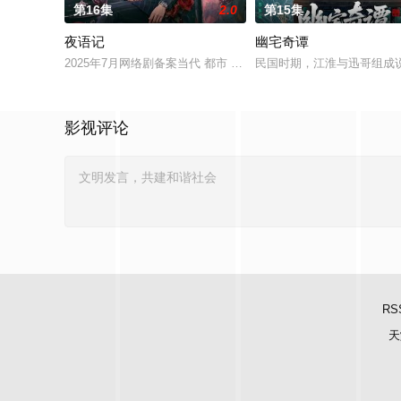
第16集
2.0
第15集
夜语记
幽宅奇谭
2025年7月网络剧备案当代 都市 海南越酷文化传媒有限公司
民国时期，江淮与迅哥组成说
影视评论
RS
天