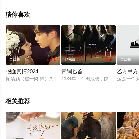
机免费观看高清未删减完整版电视剧全集就上天堂电影
网，更多相关信息可移步至豆瓣电视剧、电视猫或剧情网
猜你喜欢
等平台了解。
4.0
8.0
全26集
已完结
全10集
假面真情2024
青铜匕首
乙方甲方
顾清颜（崔一梁 饰）为找到杀父仇人莫先生而成为舞女，并与身
1934年，军阀混战，陕西靖镇的石
这是一个
相关推荐