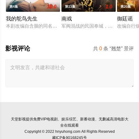
10.0
1.0
第4集
第13集
第20集
我的鸵鸟先生
南戏
御廷谣
本剧改编自含胭的同名小说，讲述了邻家女孩庞倩（苏晓彤 饰）
军阀混战的民国奉城，玉佛头离奇失
改编自行
影视评论
共
0
条 “翘楚” 景评
天堂影视
提供免费VIP电视剧、娱乐综艺、新番动漫、无删减高清电影大
全在线观看
Copyright © 2022 hnyuhong.com All Rights Reserved
藏ICP备90168245号