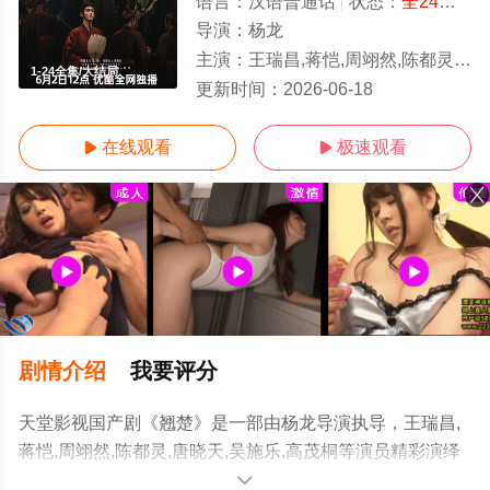
语言：
汉语普通话
状态：
全24集
- 
导演：
杨龙
主演：
王瑞昌,蒋恺,周翊然,陈都灵,唐晓天,吴施乐,高茂桐
1-24全集/大结局
更新时间：
2026-06-18
在线观看
极速观看


剧情介绍
我要评分
天堂影视国产剧《翘楚》是一部由杨龙导演执导，王瑞昌,
蒋恺,周翊然,陈都灵,唐晓天,吴施乐,高茂桐等演员精彩演绎
的中国大陆电视剧，大结局剧情已揭晓（1-24全集），手
