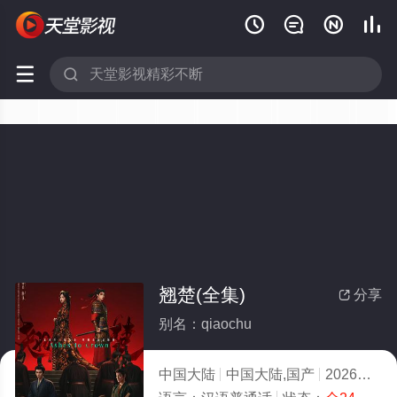






翘楚(全集)
分享

别名：qiaochu
中国大陆
中国大陆,国产
2026
5.0