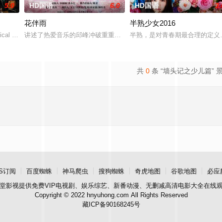
5.0
HD国语
6.0
HD国语
3.
花伴雨
半熟少女2016
典礼后，被一种突如其来的冲动驱使。回到布宜诺斯艾利斯后，她什么
cal drama set against the backdro
讲述了热爱音乐的邱峰冲破重重阻力，克服种种困难，组建乐队追求
半熟，是对青春期最合理的定义
共
0
条 “墙头记之少儿篇” 
S订阅
百度蜘蛛
神马爬虫
搜狗蜘蛛
奇虎地图
谷歌地图
必应
堂影视
提供免费VIP电视剧、娱乐综艺、新番动漫、无删减高清电影大全在线
Copyright © 2022 hnyuhong.com All Rights Reserved
藏ICP备90168245号