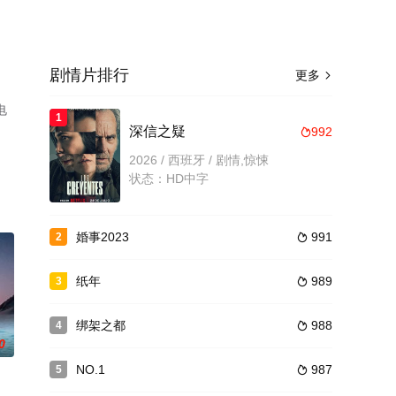
剧情片排行
更多

电
1
深信之疑
992

2026 / 西班牙 / 剧情,惊悚
状态：HD中字
婚事2023
991
2

纸年
989
3

绑架之都
988
4

0
NO.1
987
5
