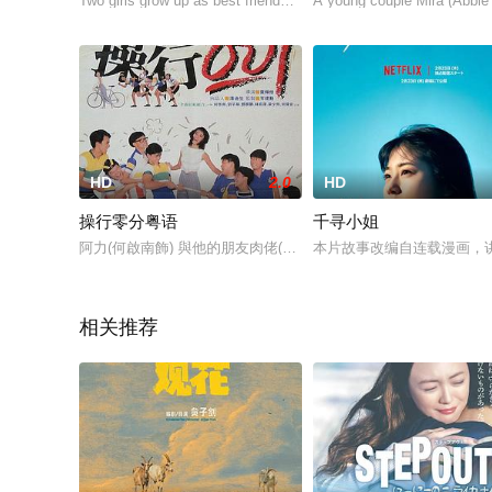
Two girls grow up as best friends in an Innu community. Whil
A young couple Mira (Abbie 
HD
2.0
HD
操行零分粤语
千寻小姐
阿力(何啟南飾) 與他的朋友肉佬(林延康飾) 及神友(鄧展鵬飾
本片故事改编自连载漫画，讲
相关推荐