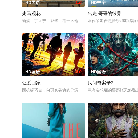
HD国语
1.0
HD中字
走马观花
出走 哥哥的彼界
新波，丁大宁，郭华，程一木他们毕业于同一所大学。他们和很
本作的舞台是音乐和舞蹈融
HD国语
8.0
HD国语
让爱回家
民间奇案录2
因机缘巧合，向现实妥协的导演朱达仁萌生拍一部《河南人在北
患有妄想症的警察张天盛遇上