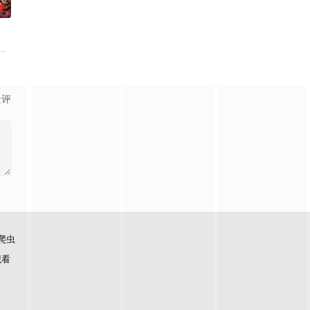
0
自己的音乐梦想，并走出了困住他的亲情隔阂，和父亲和解，自我成
，它是梦开始的地方，没有深思熟虑，只有最单纯的坚定，然而，在这个充满
景评
爬虫
观看