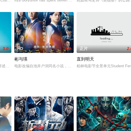
Cobb) and Todd (Sean Faris) hire
Ilya Goryunov has spent seven years in prison on false charg
宛如荷马史诗《奥德赛》的公路
3.0
HD
3.0
正片
2.
彬与瑛
直到明天
)乃十七，八歲的年輕人，終日無所事事，只愛踏單車，以偷汽車
述的是一位曾在风俗店工作的女子千寻(有村架纯 饰)，如今在海边的便当店
电影改编自池井户润同名小说，故事以日本产业中央银行为舞台，讲述
柏林电影节全景单元Student Fereshteh 