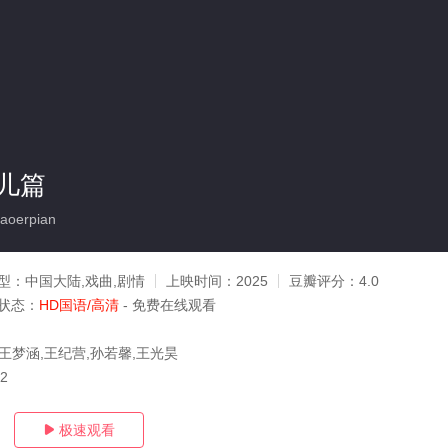
儿篇
aoerpian
型：
中国大陆,戏曲,剧情
上映时间：
2025
豆瓣评分：
4.0
状态：
HD国语/高清
- 免费在线观看
,王梦涵,王纪营,孙若馨,王光昊
02
极速观看
