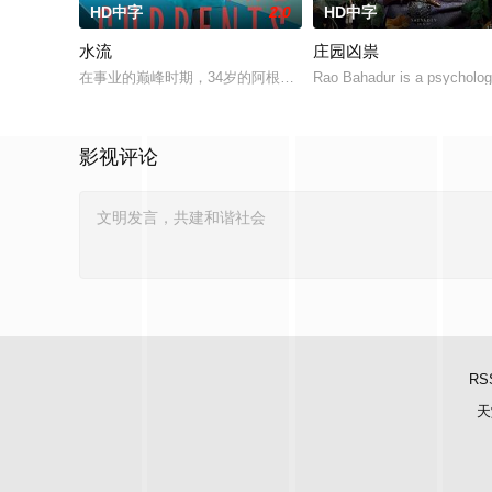
HD中字
2.0
HD中字
水流
庄园凶祟
在事业的巅峰时期，34岁的阿根廷造型师丽娜在瑞士的一场颁奖
Rao Bahadur is a psychologi
影视评论
RS
天