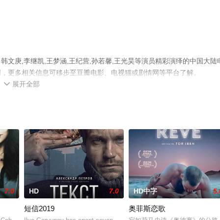
文庚,李继凯,王梦涵,王纪营,孙若馨,王光昊等演员精彩演绎的中国大陆
网，更多相关信息可移步至豆瓣电影、电视猫或剧情网等平台了解。
展开全部

7.0
HD
7.0
HD中字
5.
短信2019
奥菲斯恋歌