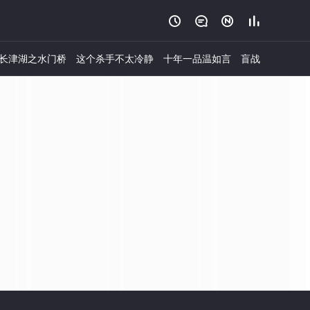




长津湖之水门桥
这个杀手不太冷静
十年一品温如言
盲战