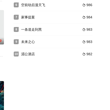
电影，为旅行者开辟了一个新的世界。来自柏林的两名年轻人赢得了希腊之旅
空前劫后漫天飞
986
6

家事提案
984
7

一条道走到黑
983
8

0
未来之心
983
9

湄公酒店
982
10

工作。围聚在她身边的有各
父亲的工厂倒闭连夜逃亡，但仍心怀梦想希望帮助他人的山崎瑛(
has to hide her illegitimate baby