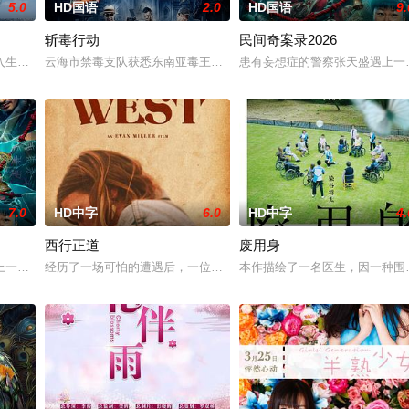
5.0
HD国语
2.0
HD国语
9.
斩毒行动
民间奇案录2026
多年轻人一样，自以为是，敏感错弱，没有被认可的才华。他们来自不同
入生活的冲绳。与母亲朱音、妹妹舞一起生活的照屋踊，憧憬舞蹈学校的丽莎，
云海市禁毒支队获悉东南亚毒王廖爷将携600余公斤毒品来云交易，火
患有妄想症的警察张天盛遇上一起
7.0
HD中字
6.0
HD中字
4.
西行正道
废用身
京》电影的念头，在说服主编姚松、老乡韩战、二房东杨小强加入后，一
一起离奇的神像杀人事件，勘案过程中，牵引出“婴胎报仇”，“娘娘索命”等一
经历了一场可怕的遭遇后，一位小镇女子向疏远的哥哥借了钱，独自
本作描绘了一名医生，因一种围