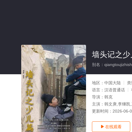
墙头记之少
别名：qiangtoujizhish
地区：
中国大陆
类
语言：
汉语普通话
导演：
韩克
主演：
韩文庚,李继凯
更新时间：
2026-06-
在线观看
