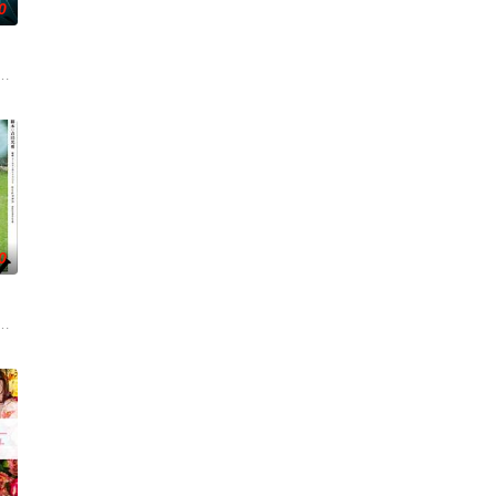
0
开始了舞蹈生涯。朱音为了支
速成立“斩毒行动”专案组，借调警员安迪参战。首轮毒贩阿泰
离奇的神像杀人事件，勘案过程中，牵引出“婴胎报仇”，“娘娘索命”等一连串
0
连串妖异事件，张天盛虽
一人踏上穿越西德克萨斯州的旅程，寻求紧急医疗救助。一路上，她
绕“废用身”——因瘫痪等原因已无恢复可能的四肢——的治疗方法，而一步步