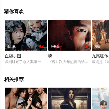
上天堂电影网，更多相关信息可移步至豆瓣电视剧、电视
猫或剧情网等平台了解。
猜你喜欢
4.0
1.0
全11集
10集全
完结
血谜拼图
魂
九尾狐传1
该剧讲述了杀人案唯一的目击者兼嫌疑人尹异罗（金多美 饰）在
《魂》跟去年热播的纳凉系列电视剧
该剧是《
相关推荐