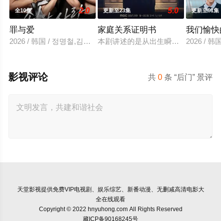
2.0
5.0
全10集
更新至23集
更新至91集
罪与爱
家庭关系证明书
我们愉快
2026 / 韩国 / 정명철,김성혁,金贤叙,정현웅
本剧讲述的是从出生瞬间开始就被打
2026 /
影视评论
共
0
条 “后门” 景评
天堂影视
提供免费VIP电视剧、娱乐综艺、新番动漫、无删减高清电影大
全在线观看
Copyright © 2022 hnyuhong.com All Rights Reserved
藏ICP备90168245号