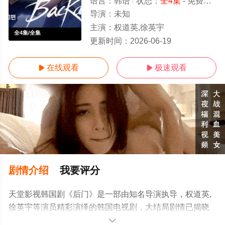
语言：
韩语
状态：
全4集
- 免费在线观看
导演：
未知
主演：
权道英,徐英宇
全4集/全集
更新时间：
2026-06-19
在线观看
极速观看


剧情介绍
我要评分
天堂影视韩国剧《后门》是一部由知名导演执导，权道英,
徐英宇等演员精彩演绎的韩国电视剧，大结局剧情已揭晓
（全4集），手机免费观看高清未删减完整版电视剧全集就
