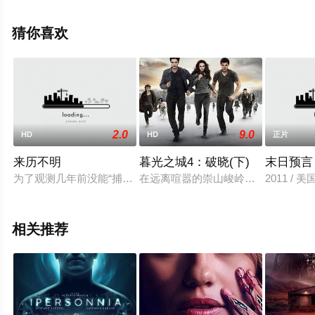
本尼特,米拉尼亚·克尔,菲利普·格兰杰,帕特里克·贝纳姆等演
员精彩演绎的美国电影，手机免费观看高清未删减完整版
猜你喜欢
电影大全就上天堂电影网，更多相关信息可移步至豆瓣电
影、电视猫或剧情网等平台了解。
2.0
9.0
HD
HD
正片
来历不明
暮光之城4：破晓(下)
末日预言
为了观测几年前没能“捕捉”到的神秘天体，被人称之为疯子（陈
在远离喧嚣的崇山峻岭之中，原始密林中央
2011 / 美国
相关推荐