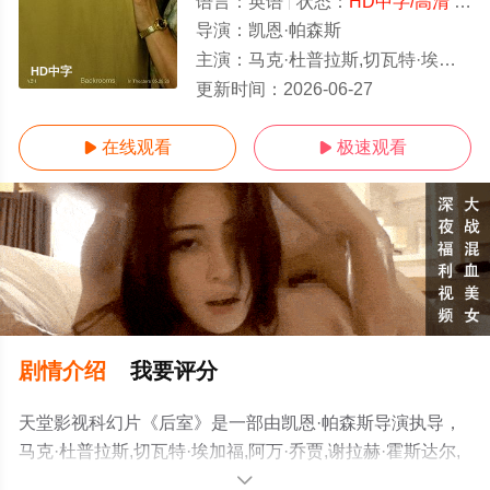
语言：
英语
状态：
HD中字/高清
- 免费在线观看
导演：
凯恩·帕森斯
主演：
马克·杜普拉斯,切瓦特·埃加福,阿万·乔贾,谢拉赫·霍斯达尔,托比·哈格雷
HD中字
更新时间：
2026-06-27
在线观看
极速观看


剧情介绍
我要评分
天堂影视科幻片《后室》是一部由凯恩·帕森斯导演执导，
马克·杜普拉斯,切瓦特·埃加福,阿万·乔贾,谢拉赫·霍斯达尔,
托比·哈格雷夫,雷娜特·赖因斯夫,卢基塔·麦克斯韦尔,芬恩·
