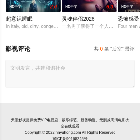
2.0
6.0
HD中字
HD中字
HD中字
超意识睡眠
灵魂伴侣2026
恐怖感受
In Italy, old, dirty, congested prisons full of violence and
一名男子获得了一个人工智能机器人
Four men w
影视评论
共
0
条 “后室” 景评
天堂影视
提供免费VIP电视剧、娱乐综艺、新番动漫、无删减高清电影大
全在线观看
Copyright © 2022 hnyuhong.com All Rights Reserved
藏ICP备90168245号