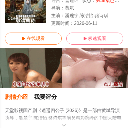
语言：
普通话
状态：
第38集已完结
-
导演：
黄斌
主演：
潘麓宇,陈洁怡,骆诗琪
1-1全集/大结局
更新时间：
2026-06-11
在线观看
极速观看


剧情介绍
我要评分
天堂影视国产剧《逍遥四公子 (2026)》是一部由黄斌导演
执导，潘麓宇,陈洁怡,骆诗琪等演员精彩演绎的中国大陆电
视剧，大结局剧情已揭晓（1-1全集），手机免费观看高清
