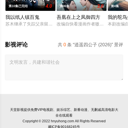
4.0
3.0
第10集已完结
第06集
第4集
我以纸人镇百鬼
吾凰在上之凤御四方
我的鸵鸟
苏木继承了失踪父亲留下的白事馆，本想低调扎纸维生，却因一
改编自快看漫画作者嗷小泽的独家连
本剧改编
影视评论
共
0
条 “逍遥四公子 (2026)” 景评
天堂影视
提供免费VIP电视剧、娱乐综艺、新番动漫、无删减高清电影大
全在线观看
Copyright © 2022 hnyuhong.com All Rights Reserved
藏ICP备90168245号