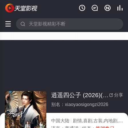






逍遥四公子 (2026)(全集)
分享

别名：xiaoyaosigongzi2026
中国大陆
剧情,喜剧,古装,内地剧,内地