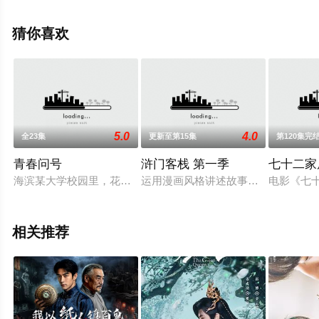
未删减完整版电视剧全集就上天堂电影网，更多相关信息
可移步至豆瓣电视剧、电视猫或剧情网等平台了解。
猜你喜欢
5.0
4.0
全23集
更新至第15集
第120集完
青春问号
浒门客栈 第一季
七十二家
海滨某大学校园里，花香四溢的林荫小道，恣意奔放的海边沙滩
运用漫画风格讲述故事情节，贴近当
电影《七
相关推荐