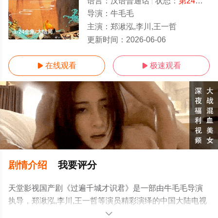
语言：
汉语普通话
状态：
第24集已完结
导演：
牛毛毛
主演：
郑湫泓,李川,王一哲
1-24全集/大结局
更新时间：
2026-06-06
在线观看
极速观看


剧情介绍
我要评分
天堂影视国产剧《过遍千城才识君》是一部由牛毛毛导演
执导，郑湫泓,李川,王一哲等演员精彩演绎的中国大陆电视
剧，大结局剧情已揭晓（1-24全集），手机免费观看高清
