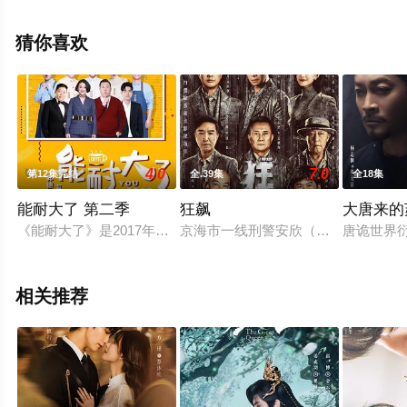
未删减完整版电视剧全集就上天堂电影网，更多相关信息
可移步至豆瓣电视剧、电视猫或剧情网等平台了解。
猜你喜欢
4.0
7.0
第12集完结
全.39集
全18集
能耐大了 第二季
狂飙
大唐来的
《能耐大了》是2017年网剧《林子大了》的续集之作，不仅在
京海市一线刑警安欣（张译 饰），
唐诡世界
相关推荐