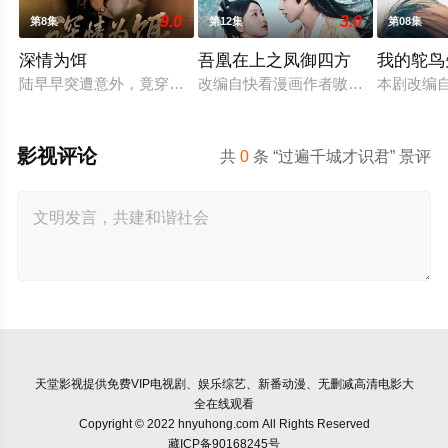
9.0
3.0
第8集
第12集
第08集
深情为饵
吾凰在上之凤御四方
我的鸵鸟
陆早早突遭意外，竟穿越成民国少夫人苏沐晚，醒来，却是丈夫枪
改编自快看漫画作者嗷小泽的独家连
本剧改编
影视评论
共
0
条 “过遍千城才识君” 景评
天堂影视
提供免费VIP电视剧、娱乐综艺、新番动漫、无删减高清电影大
全在线观看
Copyright © 2022 hnyuhong.com All Rights Reserved
藏ICP备90168245号