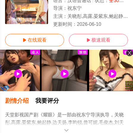
语言：
汉语普通话
状态：
全30集
- 
导演：
祝东宁
主演：
关晓彤,高露,晏紫东,鲍起静,边天扬,李昀锐,曾可妮,毛俊杰,刘天佐,夏德
1-36全集/大结局
更新时间：
2026-06-10
在线观看
极速观看


剧情介绍
我要评分
天堂影视国产剧《耀眼》是一部由祝东宁导演执导，关晓
彤,高露,晏紫东,鲍起静,边天扬,李昀锐,曾可妮,毛俊杰,刘天
佐,夏德俊,杨晓丹,高秋梓,小么哥,姜来,姚琛,姚景元,肖沅希,
