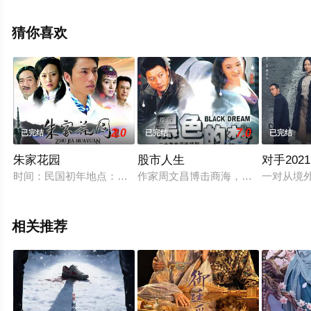
王佳璇,王翰闻,刘亭希等演员精彩演绎的中国大陆电视剧，
大结局剧情已揭晓（1-36全集），手机免费观看高清未删
猜你喜欢
减完整版电视剧全集就上天堂电影网，更多相关信息可移
步至豆瓣电视剧、电视猫或剧情网等平台了解。
2.0
7.0
已完结
已完结
已完结
朱家花园
股市人生
对手2021
时间：民国初年地点：滇南古镇­­——临安(建水)民国年间，由
作家周文昌博击商海，偶然碰上了《
一对从境
相关推荐