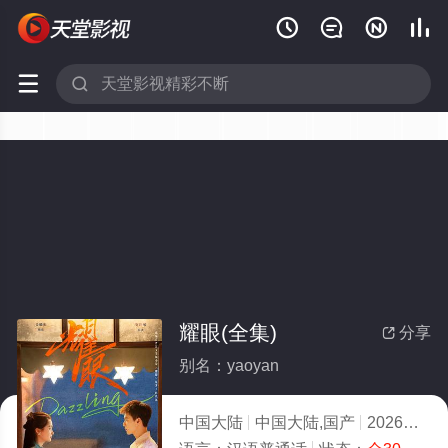






耀眼(全集)
分享

别名：yaoyan
中国大陆
中国大陆,国产
2026
5.0