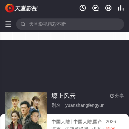






塬上风云
分享

别名：yuanshangfengyun
中国大陆
中国大陆,国产
2026
7.0