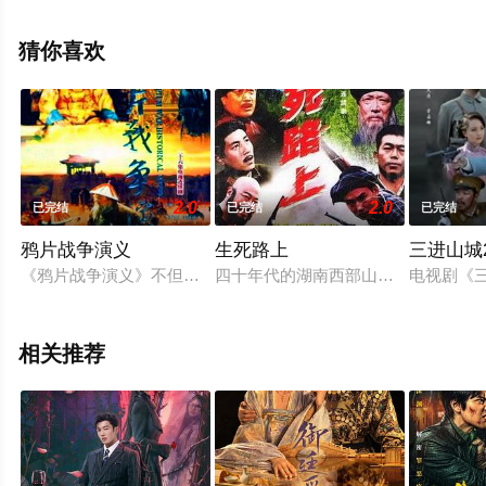
未删减完整版电视剧全集就上天堂电影网，更多相关信息
可移步至豆瓣电视剧、电视猫或剧情网等平台了解。
猜你喜欢
2.0
2.0
已完结
已完结
已完结
鸦片战争演义
生死路上
三进山城2
《鸦片战争演义》不但是一部历史画卷，更是一部中华民族在近
四十年代的湖南西部山区， 土匪猖
电视剧《
相关推荐