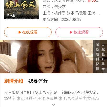
语言：
汉语普通话
状态：
第38集
- 
导演：
朱少杰
主演：
杨皓宇,张雯,马敬涵,王澜,李晟烨,张亚坤,金璐莹,刘立伟,薛奇
第38集
更新时间：
2026-06-13
在线观看
极速观看


剧情介绍
我要评分
天堂影视国产剧《塬上风云》是一部由朱少杰导演执导，
杨皓宇,张雯,马敬涵,王澜,李晟烨,张亚坤,金璐莹,刘立伟,薛
奇等演员精彩演绎的中国大陆电视剧，手机免费观看高清
