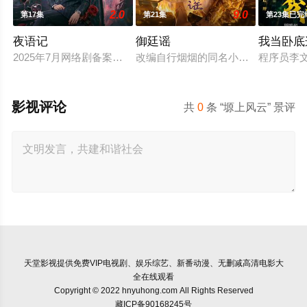
2.0
9.0
第17集
第21集
第23集已完
夜语记
御廷谣
我当卧底
2025年7月网络剧备案当代 都市 海南越酷文化传媒有限公司
改编自行烟烟的同名小说。孟廷辉，
程序员李
影视评论
共
0
条 “塬上风云” 景评
天堂影视
提供免费VIP电视剧、娱乐综艺、新番动漫、无删减高清电影大
全在线观看
Copyright © 2022 hnyuhong.com All Rights Reserved
藏ICP备90168245号