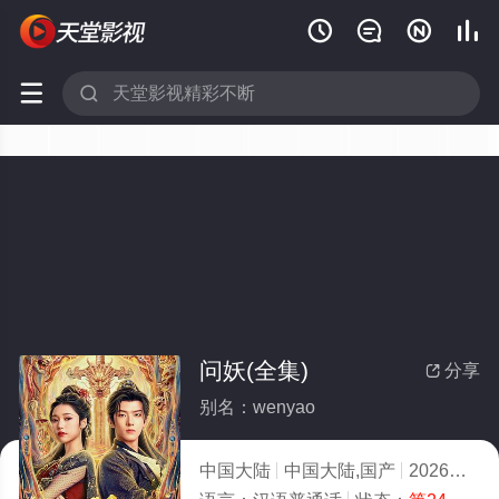






问妖(全集)
分享

别名：wenyao
中国大陆
中国大陆,国产
2026
7.0