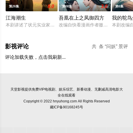
9.0
3.0
第26集
第08集
第6集
江海潮生
吾凰在上之凤御四方
我的鸵鸟
本剧讲述了状元实业家张謇创办大生企业，实业报国的故事。甲
改编自快看漫画作者嗷小泽的独家连
本剧改编
影视评论
共
条 “问妖” 景评
评论加载失败，点击我刷新...
天堂影视
提供免费VIP电视剧、娱乐综艺、新番动漫、无删减高清电影大
全在线观看
Copyright © 2022 hnyuhong.com All Rights Reserved
藏ICP备90168245号