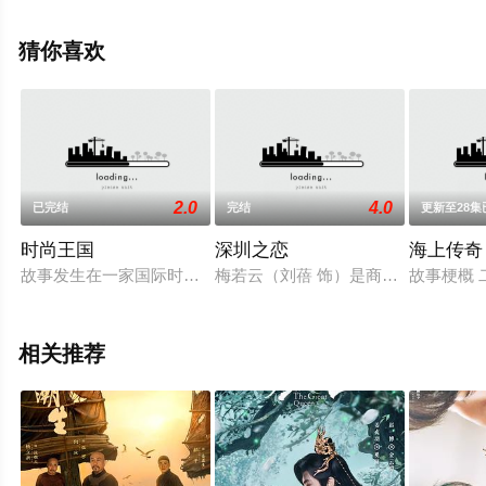
已揭晓（第24集已完结），手机免费观看高清未删减完整
版电视剧全集就上天堂电影网，更多相关信息可移步至豆
猜你喜欢
瓣电视剧、电视猫或剧情网等平台了解。
2.0
4.0
已完结
完结
更新至28集
时尚王国
深圳之恋
海上传奇
故事发生在一家国际时尚传媒集团的中国杂志总部。生于普通家庭
梅若云（刘蓓 饰）是商场上赫赫有
故事梗概
相关推荐