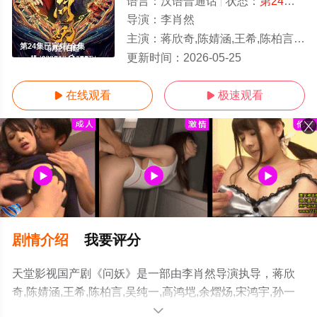
语言：
汉语普通话
状态：
第24集已完结
导演：
李肖然
主演：
蒋欣奇,陈婧涵,王希,陈柏言,吴纯一,高鸿垲,余熠炀,宋鸿宇,孙一鸣,谢艺
第24集已完结/全集
更新时间：
2026-05-25
在线观看
极速观看


剧情介绍
我要评分
天堂影视国产剧《问妖》是一部由李肖然导演执导，蒋欣
奇,陈婧涵,王希,陈柏言,吴纯一,高鸿垲,余熠炀,宋鸿宇,孙一
鸣,谢艺真等演员精彩演绎的中国大陆电视剧，大结局剧情
