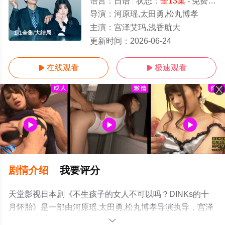
语言：
日语
状态：
全13集
- 免费在线观看
导演：
河原瑶,太田勇,松丸博孝
主演：
宫泽艾玛,浅香航大
1-1全集/大结局
更新时间：
2026-06-24
在线观看
极速观看


剧情介绍
我要评分
天堂影视日本剧《不生孩子的女人不可以吗？DINKs的十
月怀胎》是一部由河原瑶,太田勇,松丸博孝导演执导，宫泽
艾玛,浅香航大等演员精彩演绎的日本电视剧，大结局剧情
