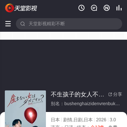






不生孩子的女人不可以吗？DINKs的十月怀胎(全集)
分享

别名：bushenghaizidenvrenbukeyimaDINKsdeshiyuehuaitai
日本
剧情,日剧,日本
2026
3.0