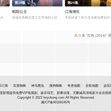
9.0
第18集
9.0
第24集
9.
昭阳公主
江海潮生
仙草修复肉身。未央动心，却不知自身是身负玄鸟之力的夜族公主，前世
军步兵学院联合举办的小型军事演习中，郭子剑因不满演习流于形式，假传指令要
改编自青帷在晋江文学城的小说《平阳公主》。
本剧讲述了状元实业家张謇创办
共
0
条 “红色 (2014)” 
S订阅
百度蜘蛛
神马爬虫
搜狗蜘蛛
奇虎地图
谷歌地图
必应
堂影视
提供免费VIP电视剧、娱乐综艺、新番动漫、无删减高清电影大全在线
Copyright © 2022 hnyuhong.com All Rights Reserved
藏ICP备90168245号