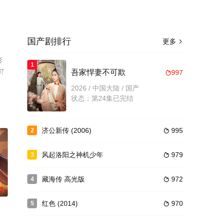
国产剧排行
更多

彩
1
可
吾家悍妻不可欺
997

2026 / 中国大陆 / 国产
状态：第24集已完结
济公新传 (2006)
995
2

风起洛阳之神机少年
979
3

藏海传 高光版
972
4

0
红色 (2014)
970
5
