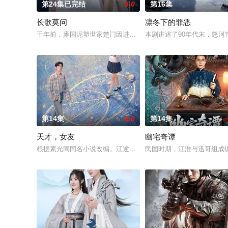
第24集已完结
5.0
第16集
长歌莫问
凛冬下的罪恶
千年前，雍国泥塑世家楚门因进贡的“十二生肖”离奇流血炸裂，
本剧讲述了90年代末，怒
第14集
3.0
第14集
天才，女友
幽宅奇谭
根据素光同同名小说改编。江逾白长大以后，林知夏忽然对他说：
民国时期，江淮与迅哥组成说