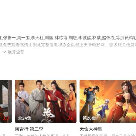
,张鲁一,周一围,李天柱,谢园,林栋甫,刘敏,李诚儒,林威,赵锦焘,等演员精
手机免费观看高清未删减完整版电视剧全集就上天堂电影网，更多相关信息
展开全部

3.0
全24集
3.0
第28集
2.
海昏行 第二季
天命大神皇