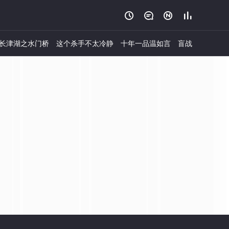




长津湖之水门桥
这个杀手不太冷静
十年一品温如言
盲战