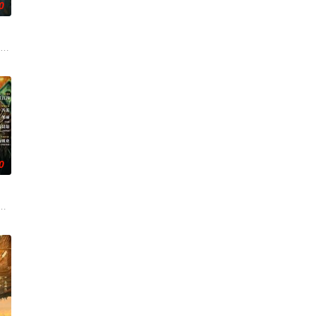
0
刑侦手段，接连破获数起重
帅许又安与昆曲名伶荣筱楠推向不死不休的对立绝境。而他们不知，
市 海南越酷文化传媒有限公司
0
与女探长穆英搭档，侦破
科三元及第入翰林院的奇女子。十年前的她被他从死人堆里救出来，
顾炎女儿奴的属性，请求老炮儿顾炎带自己用程序员身份卧底电诈集团以求查