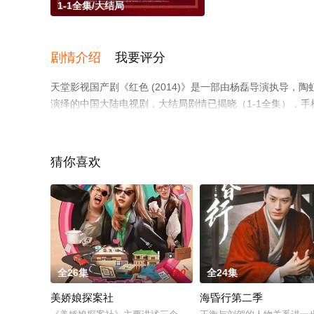
1-1全集/大结局
剧情介绍
我要评分
天堂影视国产剧《红色 (2014)》是一部由杨磊导演执导，陶虹
演绎的中国大陆电视剧，大结局剧情已揭晓（1-1全集），
移步至豆瓣电视剧、电视猫或剧情网等平台了解。
猜你喜欢
全26集
7.0
全24集
美娇娘探案社
海昏行第二季