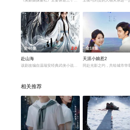
《美娇娘探案社》主要讲述三个性格迥异的女性：事业型女性陈
王衡与刘贺的人物关系进一
全40集
2.0
全18集
赴山海
天涯小娘惹2
该剧改编自温瑞安经典武侠小说《神州奇侠》，讲述了肖明明（成
同赴光影之约，共绘城市华
相关推荐