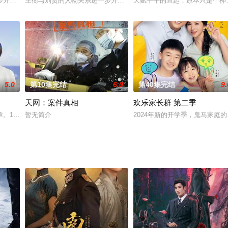
冰冰（朱佳希饰）；学霸型女性林月初（李圣钰饰）；运动活力型女性艾
步升华。从长安到豫章，从朝堂到民间，两人在对抗外敌、内查阴谋的过程中不
王衡与刘贺的人物关系进一步升华。从长安到豫章，从朝堂到民间，
天赋平平的宣起，原本只是个神
5.0
第10集完结
6.0
第40集完结
9.
天网：案件真相
欢乐家长群 第二季
毅 饰）曾是一名酷爱武侠小说、意气风发、充满正义感的少年。可步
章。10月18日上午，由中共烟台市委宣传部、烟台市文化和旅游局指导，长信
暂无简介
2024年新的开学季，鬼马家