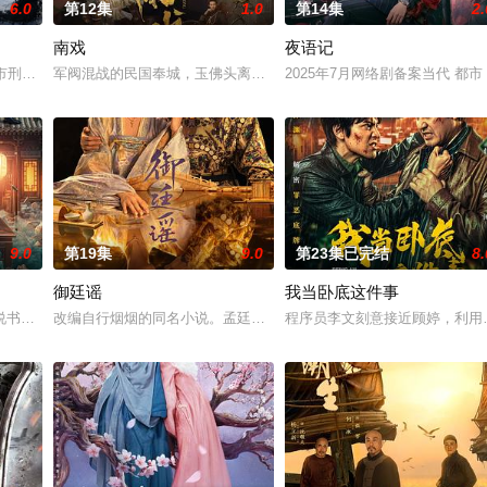
6.0
第12集
1.0
第14集
2.
南戏
夜语记
惨遭满门流放，楚父以死鸣冤。楚家大小姐楚梓鸢带着滔天恨意，在屠
河市刑侦支队在无普及监控、无DNA鉴定技术的支持下，通过摸排、勘查等传统
军阀混战的民国奉城，玉佛头离奇失窃，戏班主横尸戏台，将冷血少
2025年7月网络剧备案当代 都
9.0
第19集
9.0
第23集已完结
8.
御廷谣
我当卧底这件事
“江逾白，我喜欢你，哲学和生物学意义上的喜欢。”那个夜晚，他脸
书班子，偶遇“白天人住屋，晚上鬼占房”的阴阳宅，江淮被掳走配“阴婚”。他
改编自行烟烟的同名小说。孟廷辉，大平王朝有史以来个以女子进士
程序员李文刻意接近顾婷，利用