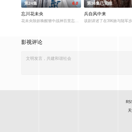
第24集
6.0
第36集已完结
忘川花未央
兵自风中来
花未央除妖唤醒簪中战神百里忘川元神，二人共感相连，一同寻
该剧讲述了在396旅与陆
影视评论
RS
天