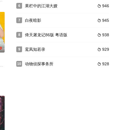
断成长。二人面对民间疾苦、
两人在对抗外敌、内查阴谋的过程中不断成长。二人面对民间疾苦、
通榜上没有排名的神通者，人生理想只是在这一方天地中，安全第一地苟到最
果栏中的江湖大嫂
946
6

白夜暗影
945
7

倚天屠龙记86版 粤语版
938
8

0
鸾凤知若录
929
9

动物侦探事务所
928
10

传媒、山东艺禾文化发展有
庭的父母和孩子又开始新一轮快乐成长。没有老人帮忙，刘向上和戴静只好忙完工