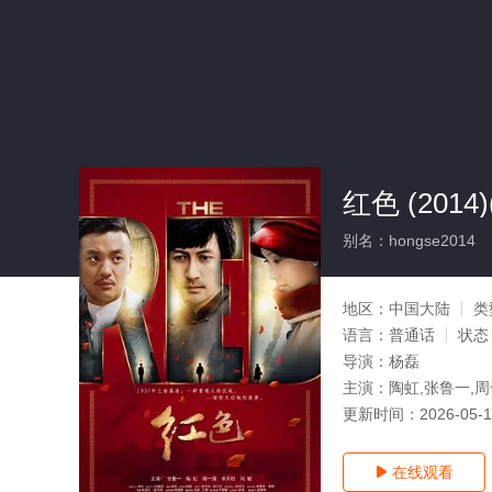
红色 (2014
别名：hongse2014
地区：
中国大陆
类
语言：
普通话
状态
导演：
杨磊
主演：
陶虹,张鲁一,周
更新时间：
2026-05-
在线观看
