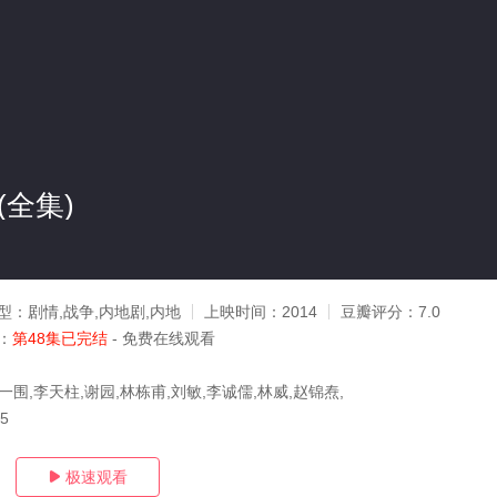
)(全集)
型：
剧情,战争,内地剧,内地
上映时间：
2014
豆瓣评分：
7.0
：
第48集已完结
- 免费在线观看
一围,李天柱,谢园,林栋甫,刘敏,李诚儒,林威,赵锦焘,
15
极速观看
