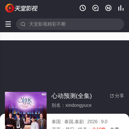






心动预测(全集)
分享

别名：xindongyuce
泰国
泰国,泰剧
2026
9.0