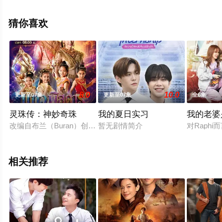
精彩演绎的泰国电视剧，大结局剧情已揭晓（1-10全
集），手机免费观看高清未删减完整版电视剧全集就上天
猜你喜欢
堂电影网，更多相关信息可移步至豆瓣电视剧、电视猫或
剧情网等平台了解。
8.0
10.0
更新至07集
更新至07集
全6集
灵珠传：神妙奇珠
我的夏日实习
我的老婆
改编自布兰（Buran）创作的民间故事《Kaeo Phitsadan》。
暂无剧情简介
对Raph
相关推荐