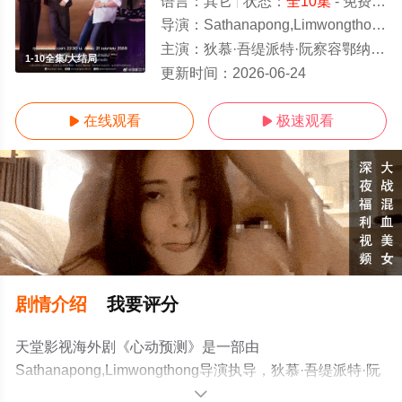
语言：
其它
状态：
全10集
- 免费在线观看
导演：
Sathanapong,Limwongthong
主演：
狄慕·吾缇派特·阮察容鄂纳睿叱缇,普拉亚·帕东苏克,查纳甘·彭斯里旺,
1-10全集/大结局
更新时间：
2026-06-24
在线观看
极速观看


剧情介绍
我要评分
天堂影视海外剧《心动预测》是一部由
Sathanapong,Limwongthong导演执导，狄慕·吾缇派特·阮
察容鄂纳睿叱缇,普拉亚·帕东苏克,查纳甘·彭斯里旺,等演员
