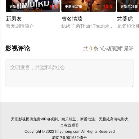
8.0
10.0
更新至01集
更新至17集
更新至03集
新男友
替名情臻
龙婆虎
暂无剧情简介
纨绔子弟Thatri Thatriph
龙婆和伙
影视评论
共
0
条 “心动预测” 景评
天堂影视
提供免费VIP电视剧、娱乐综艺、新番动漫、无删减高清电影大
全在线观看
Copyright © 2022 hnyuhong.com All Rights Reserved
藏ICP备90168245号