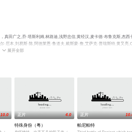
田广之,乔·塔斯利姆,林路迪,浅野忠信,黄经汉,麦卡德·布鲁克斯,杰西卡
尔·厄本,刘易斯·陈,阿德莱恩·鲁道夫,戴斯蒙·詹,艾萨克·普瑞斯特,黄又亮,C
展开全部
高清未删减完整版电影大全就上天堂电影网，更多相关信息可移步至豆瓣

10.0
正片
4.0
正片
10.
特殊身份（粤）
帕尼帕特