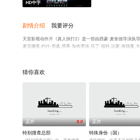
HD中字
剧情介绍
我要评分
天堂影视动作片《真人快打2》是一部由西蒙·麦奎德导演执导，真
麦克娜美,约什·劳森,塔蒂·加布里埃,马丁·福特,达蒙·海瑞曼,卡
布隆菲尔德,安娜等演员精彩演绎的美国电影，手机免费观看
影、电视猫或剧情网等平台了解。
猜你喜欢
正片
9.0
正片
特别搜查总部
特殊身份（国）