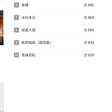
右臂，他的身心承受巨大压
作为老大长毛雄（邹兆龙 饰）的左膀右臂，他的身心承受巨大压
ook place on 14 January 1761.
朱橘
895
6

冰封末日
859
7

深度入侵
859
8

0
铁胆雄风（国语版）
830
9

英雄武松
829
10

述了特工林在风（梁朝伟 饰
少年管教机构。两年后，获得假释的琪琪一心只想接回女儿，岂料亚