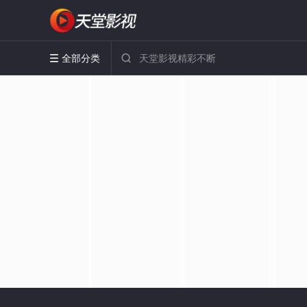
全部分类

