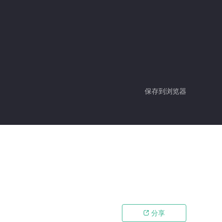
保存到浏览器
分享
