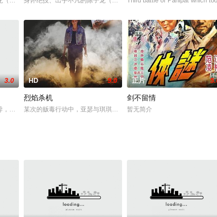
则饰演在FBI接受训练的新人警探浩龙。影片中经验丰富直觉敏感的
龙（甄子丹 饰）是潜伏黑道多年的卧底，作为老大长毛雄（邹兆龙 饰）的左膀
身怀绝技、出手不凡的陈子龙（甄子丹 饰）是潜伏黑道多年的卧底，
Third battle of Panipat which t
3.0
HD
9.0
正片
5.
烈焰杀机
剑不留情
子祥等联袂主演的动作电影。影片主要讲述了特工林在风（梁朝伟 饰
导，梁朝伟、吴亦凡、唐嫣、杜鹃、林子祥等联袂主演的动作电影。影片主要讲
某次的贩毒行动中，亚瑟与琪琪双双被抓入狱，女儿萝拉蕾则被送进
暂无简介