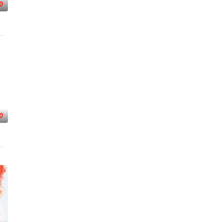
0
—前往波兰找回一个掌握重要
者的老友，前往法国土伦军事基地展开调查。他与克里斯汀伪装身份
太空项目的间谍行为，同时发现有人从瑞典窃取秘密武器材料。他被调至布鲁
0
露风险。汉密尔顿决定返回未
一支被嘲为“无胜利队”的业余球队。当一群问题少年遇上背负阴
危害，对社会秩序的破坏为主题，旨在通过电影让观众意识到毒品的可怕，着