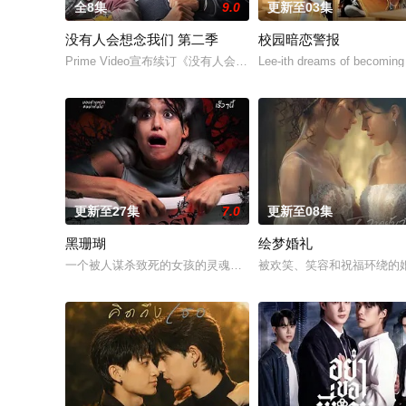
全8集
9.0
更新至03集
没有人会想念我们 第二季
校园暗恋警报
Prime Video宣布续订《没有人会想念我们》第二季。
Lee-ith dreams of becoming 
更新至27集
7.0
更新至08集
黑珊瑚
绘梦婚礼
一个被人谋杀致死的女孩的灵魂附到珊瑚上的故事。
被欢笑、笑容和祝福环绕的婚