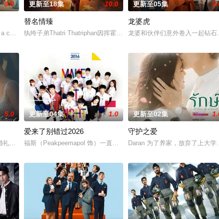
3.0
更新至18集
10.0
更新至05集
2.
替名情臻
龙婆虎
a cool indie rock musician. Becau
纨绔子弟Thatri Thatriphan因挥霍无敌倾家荡产，豪宅、情人
龙婆和伙伴们意外卷入一起钻石
5.0
更新至04集
1.0
更新至02集
1.
爱来了别错过2026
守护之爱
礼仅仅是爱情生活的起点。未来还有许多障碍等待着两人共同跨越。Runch和N
福斯（Peakpeemapol 饰）一直以为自己和女友阿金之间的感情
Daran 为了养家，放弃了上