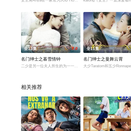
女主角Anya在一家名为JOB HUNT的猎头公司工作，专门为各
kalong（女主）一直深爱着
全13集
7.0
全11集
名门绅士之暮雪情钟
名门绅士之曼舞云霄
二少是另一位夫人所生的为一一位儿子．二少Pawornruj是外
大少Taratorn和五少Ro
相关推荐