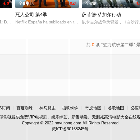
4.0
全6集
6.0
全6集
4.
死人公司 第4季
萨菲德·萨加尔行动
on't Be Too Emotional อย่าขอพี่เ
Netflix España ha publicado en redes sociales una foto en el
以卡吉尔战争为背景，《白沙行
共
0
条 “魅力航班第二季” 
S订阅
百度蜘蛛
神马爬虫
搜狗蜘蛛
奇虎地图
谷歌地图
必应
堂影视
提供免费VIP电视剧、娱乐综艺、新番动漫、无删减高清电影大全在线
Copyright © 2022 hnyuhong.com All Rights Reserved
藏ICP备90168245号