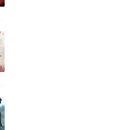
0
、朋友一夜尽失。某日搭乘火车时，他偶遇同名旧友，
抢劫案，成为警方怀疑的对象。为了证明自己的清白、挽回声誉，他们踏上了
0
een都曾梦想她们能
十分亲密，对其深深信赖，哪知道某一日竟然在意外之中得
大学的梦想，高中毕业后便开始工作。然而，她一直难以找到稳定的工作，最终只