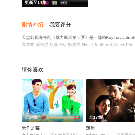
更新至14集
剧情介绍
我要评分
天堂影视海外剧《魅力航班第二季》是一部由Kuyteav,Jatuphon
温查帕·苏梅提固,苏卡达·顾珑希,Nasiri,Tantharat,Ninew,Phet
等演员精彩演绎的泰国电视剧，手机免费观看高清未删减完
或剧情网等平台了解。
猜你喜欢
全14集
1.0
全17集
天作之莓
迷屋