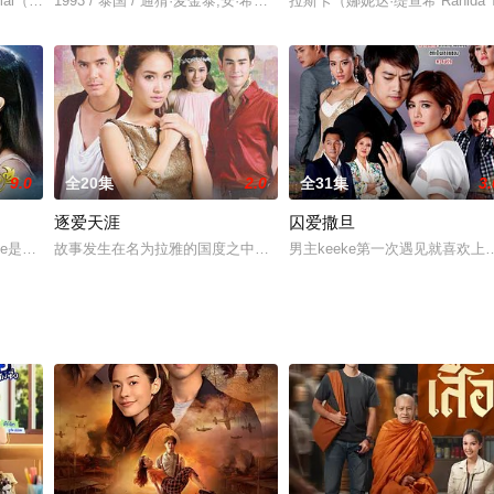
种工作寻找合适的人选，她们做的就是“人&事”配对
mai（new饰演），但是由于mai是一个孤儿在庙里长大，很穷，所以kalong的
1993 / 泰国 / 通猜·麦金泰,安·希里亚姆·帕克迪杜姆朗格瑞特,Muay,Supaporn
拉斯卡（娜妮达·缇查希 Ranid
9.0
全20集
2.0
全31集
3.
逐爱天涯
囚爱撒旦
交部的公务员，前程似锦，因为是庶出所以不用跟皇家联姻。在瑞
nnapee是同一位母亲所生的．五少Ronnapee是位勇敢的皇家空军飞行员，信奉爱情
故事发生在名为拉雅的国度之中，每年，这里都要举行护卫官竞技赛，按照惯
男主keeke第一次遇见就喜欢上