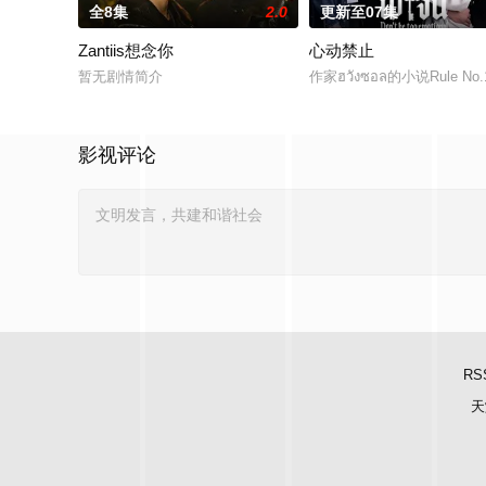
全8集
2.0
更新至07集
Zantiis想念你
心动禁止
暂无剧情简介
作家ฮวังซอล的小说Rule No.1: D
影视评论
RS
天