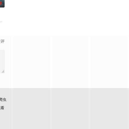
0
动》讲述了印度空军"金色箭头"第17中队的故事，他们最初的任务是执行照相
景评
爬虫
观看