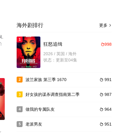
海外剧排行
更多

侗,
1
帕
狂怒追缉
998

视猫
2026 / 英国 / 海外
状态：更新至04集
波兰家族 第三季 1670
991
2

好女孩的谋杀调查指南第二季
987
3

做我的专属队友
964
4

0
老派男友
951
5
