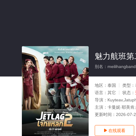
魅力航班第
别名：meilihangbandie
地区：
泰国
类型：
语言：
其它
状态：
导演：
Kuyteav,Jatup
主演：
卡曼妮·耶美肯,
更新时间：
2026-07-
在线观看
