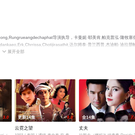
g,Rungrueangdechaphat导演执导，卡曼妮·耶美肯,帕克普泓·隆牧塞
dankaeo,Erk,Chrrissa,Chotijirasathit,达尔姆泰·普兰西普,杰迪帕·迪拉朋
展开全部
整版电视剧全集就上天堂电影网，更多相关信息可移步至豆瓣电视剧、电

3.0
更新14集
9.0
全14集
7.
云霓之望
丈夫