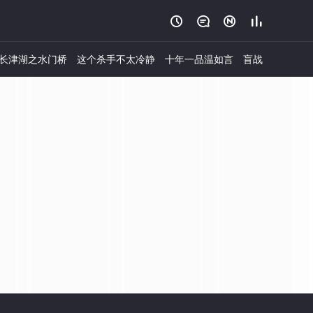




长津湖之水门桥
这个杀手不太冷静
十年一品温如言
盲战