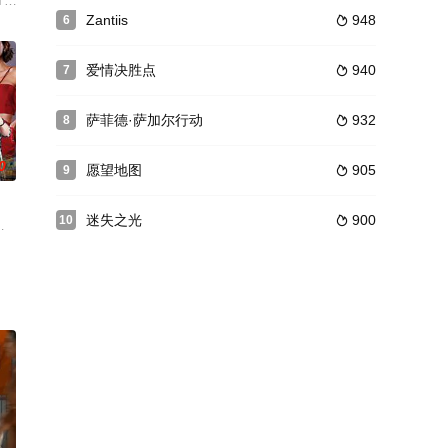
妈妈一直
,Kumnuansilp,Jakrapun,K
a Techasit 饰）原本是衔着金汤匙出生的千金大小姐，然而，父亲的突然去世让
Zantiis
948
6

爱情决胜点
940
7

萨菲德·萨加尔行动
932
8

0
愿望地图
905
9

迷失之光
900
10

能跨
例，王子马奇（路易斯·赫斯 Louis Hesse
了女主fahsa，但却因为妹妹meesa而误会了女主，后来因继母赌博和父亲瘫痪