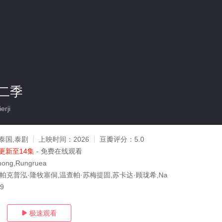
二季
rji
泰国,泰剧
上映时间：
2026
豆瓣评分：
5.0
更新至14集
- 免费在线观看
hong,Rungruea
帕克普泓·隆牧塞侗,温查帕·苏梅提固,苏卡达·顾珑希,Na
29
极速观看
