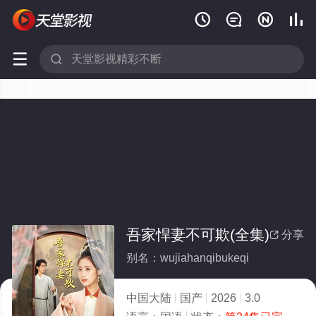






吾家悍妻不可欺(全集)
分享

别名：wujiahanqibukeqi
中国大陆
国产
2026
3.0