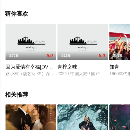
观看高清未删减完整版电视剧全集就上天堂电影网，更多
相关信息可移步至豆瓣电视剧、电视猫或剧情网等平台了
猜你喜欢
解。
6.0
5.0
全70集
全12集
第45集
因为爱情有幸福[DVD版]
青柠之味
知青
路小楠（唐艺昕 饰）深知婚姻的凶险，因此不敢轻易踏出那人生
2024 / 中国大陆 / 国产
1960
相关推荐