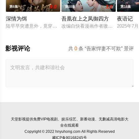
9.0
3.0
第6集
第10集
第18集
深情为饵
吾凰在上之凤御四方
夜语记
陆早早突遭意外，竟穿越成民国少夫人苏沐晚，醒来，却是丈夫枪
改编自快看漫画作者嗷小泽的独家连
2025年
影视评论
共
0
条 “吾家悍妻不可欺” 景评
天堂影视
提供免费VIP电视剧、娱乐综艺、新番动漫、无删减高清电影大
全在线观看
Copyright © 2022 hnyuhong.com All Rights Reserved
藏ICP备90168245号