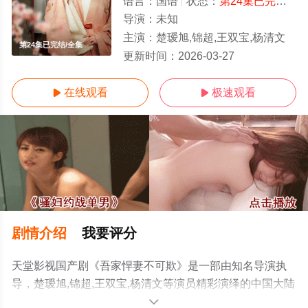
语言：
国语
状态：
第24集已完结
- 
导演：
未知
主演：
楚瑷旭,锦超,王双宝,杨清文
第24集已完结/全集
更新时间：
2026-03-27
在线观看
极速观看


剧情介绍
我要评分
天堂影视国产剧《吾家悍妻不可欺》是一部由知名导演执
导，楚瑷旭,锦超,王双宝,杨清文等演员精彩演绎的中国大陆
电视剧，大结局剧情已揭晓（第24集已完结），手机免费
