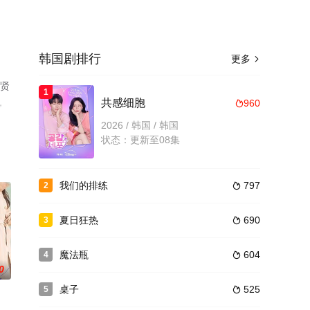
韩国剧排行
更多

朴贤
1
，
共感细胞
960

2026 / 韩国 / 韩国
状态：更新至08集
我们的排练
797
2

夏日狂热
690
3

魔法瓶
604
4

0
桌子
525
5
