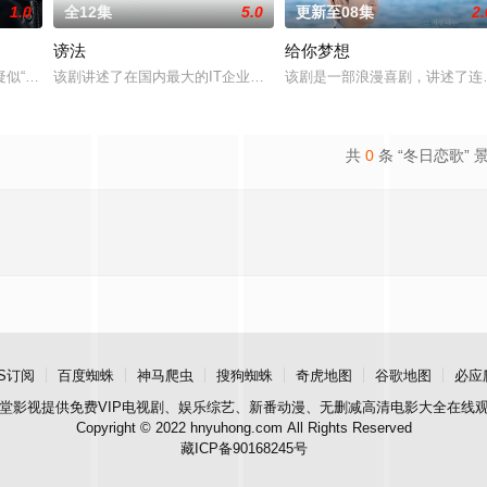
1.0
全12集
5.0
更新至08集
2.
谤法
给你梦想
似“死而复生”的郑进湾（李栋旭 饰）究竟藏身何方？他和郑智安（金慧峻 饰
该剧讲述了在国内最大的IT企业里存在着一个恶神。唯一知道真实情
该剧是一部浪漫喜剧，讲述了连
共
0
条 “冬日恋歌” 
S订阅
百度蜘蛛
神马爬虫
搜狗蜘蛛
奇虎地图
谷歌地图
必应
堂影视
提供免费VIP电视剧、娱乐综艺、新番动漫、无删减高清电影大全在线
Copyright © 2022 hnyuhong.com All Rights Reserved
藏ICP备90168245号