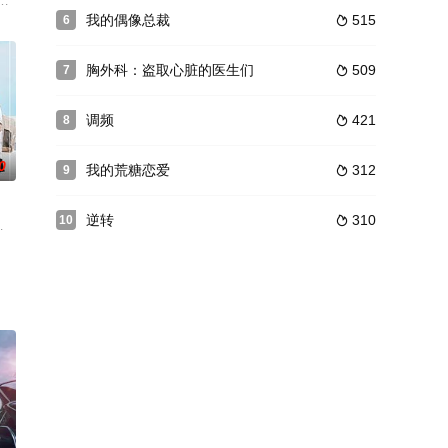
神秘案件的故事。
专业之后展开的大胆的青春罗曼史。
实习工作，因为她的年龄能神奇地在20多岁和50多岁之间来回转换，这使得她
我的偶像总裁
515
6

胸外科：盗取心脏的医生们
509
7

调频
421
8

0
我的荒糖恋爱
312
9

逆转
310
10

。由崔贞媛、金桢勋、孙恩书、朴允载等主演，李胜烈导演执
,申承浩,金东希,金秀贤,柳义贤