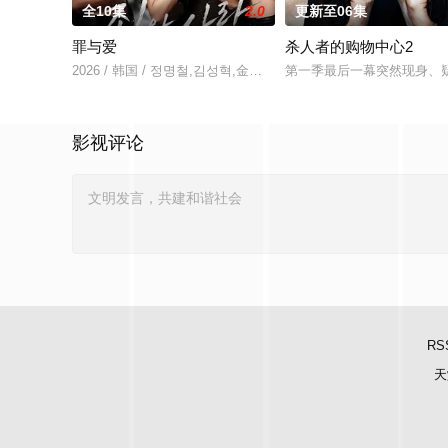
全10集
2.0
更新至06集
罪与爱
杀人者的购物中心2
2026 / 韩国 / 정명철,김성혁,金贤叙,정현웅
第一季最后一幕突然现身、疑
影视评论
RS
天