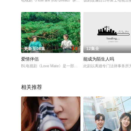
电视剧《How are you Bread》讲述了在神秘的面包店里每
该剧改编自日本富士电视台
更新至08集
5.0
12集全
爱情伴侣
能成为陌生人吗
BL电视剧《Love Mate》是一部不相信爱情的刻薄铁壁男和
此剧以离婚专门法律事务所
相关推荐