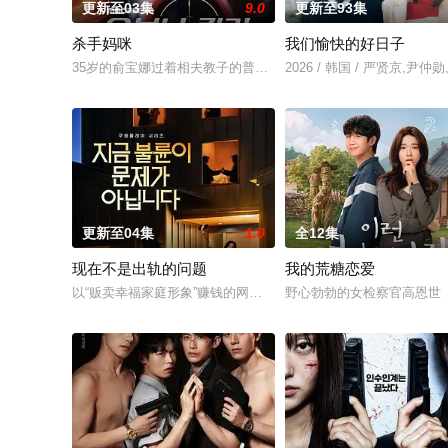
更新至03集
9.0
更新至93集
杀手妈咪
我们愉快的好日子
35岁的俞宝娜过着相夫教子的普通生活。表面上她看起来温顺和善
2026 / 韩国 / 严贤京,
更新至04集
1.0
全12集
现在不是出轨的问题
我的荒糖恋爱
以“贩卖幸福家庭形象”赚钱的网红夫妇，与他们正陷入泥淖般离
野心勃勃的女检察官高恩世