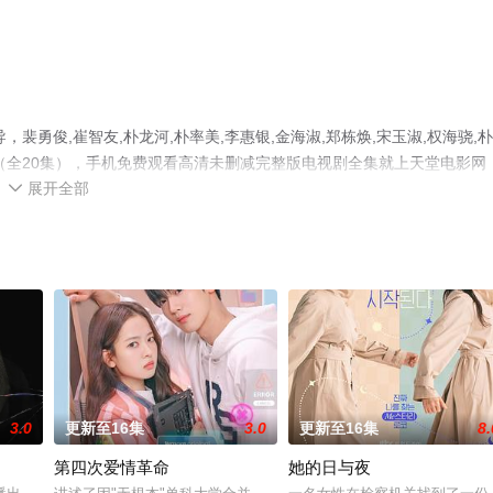
勇俊,崔智友,朴龙河,朴率美,李惠银,金海淑,郑栋焕,宋玉淑,权海骁,
（全20集），手机免费观看高清未删减完整版电视剧全集就上天堂电影网
展开全部
了解。

3.0
更新至16集
3.0
更新至16集
8.
第四次爱情革命
她的日与夜