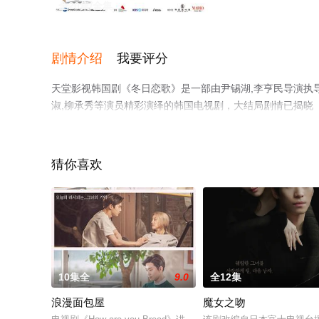
全20集/全集
剧情介绍
我要评分
天堂影视韩国剧《冬日恋歌》是一部由尹锡湖,李亨民导演执导，裴
淑,柳承秀等演员精彩演绎的韩国电视剧，大结局剧情已揭晓
更多相关信息可移步至豆瓣电视剧、电视猫或剧情网等平台
猜你喜欢
10集全
9.0
全12集
浪漫面包屋
魔女之吻