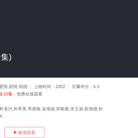
集)
爱情,剧情,韩国
上映时间：
2002
豆瓣评分：
6.0
全20集
- 免费在线观看
朴龙河,朴率美,李惠银,金海淑,郑栋焕,宋玉淑,权海骁,朴
06
极速观看
