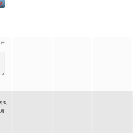
0
）将如何联手反击？一切
况的人是一名少女和一个记者。拥有强力神技的少女和透彻正义感
一个梦想都无所畏惧的十几岁，被现实挡住而受挫的二十几岁，像变成那样的
景评
爬虫
观看