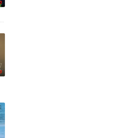
0
 7일 스포티비뉴스 취재에 따르면, 박진
 饰）华丽回归，完美蜕变为成熟专业的刑警，继续以财力同实力展开查案历险
0
她的男友。这段剪不断理还
对冷酷的偏见和命运，重新找回自己人生的女性故事。