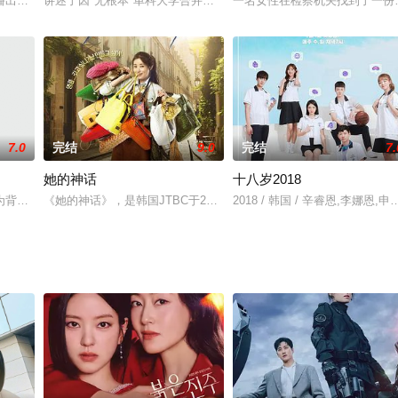
天早晨都能做出“实现愿望的面包”的天才糕点师韩道宇（
播出的《冰之世界》，讲述了保险公司调查员主人公卷入一名女教师死亡引发的
讲述了因"无根本"单科大学合并，计算机工学系和模特专业成为同一
一名女性在检察机关找到了一份
7.0
完结
9.0
完结
7.
她的神话
十八岁2018
对爱情真心的单纯直男在办公室里进行欲擒故纵的浪漫电视剧，讲
为背景，讲述专业离婚律师们的爱情和人生成长故事。
《她的神话》，是韩国JTBC于2013年8月5日起播出的月火连续剧
2018 / 韩国 / 辛睿恩,李娜恩