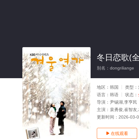
冬日恋歌(全
别名：dongriliange
地区：
韩国
类型：
语言：
韩语
状态：
导演：
尹锡湖,李亨民
主演：
裴勇俊,崔智友,
更新时间：
2026-03-
在线观看
