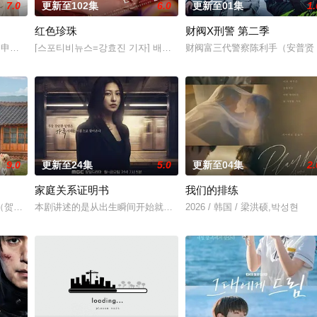
7.0
更新至102集
6.0
更新至01集
1.
红色珍珠
财阀X刑警 第二季
，还很怕婆婆，真实身份却是4年前突然隐退的杀手“翠鸟”。产假
尹仲勋,申正允,尹多英,金惠玉,鲜于在德,尹多勋,文喜京,李商淑,郑孝彬,李家豪,郑永琡
[스포티비뉴스=강효진 기자] 배우 박진희가 본격 컴백 활동에 나선다.
财阀富三代警察陈利手（安普贤
9.0
更新至24集
5.0
更新至04集
2.
家庭关系证明书
我们的排练
婚诉讼的医师邻居。两对夫妻卷入连外遇都算小事的惊人秘密后，展开
（贺营 饰）意外失忆，住进拳击教练张泰河（丁海寅 饰）家中，对方还自称是
本剧讲述的是从出生瞬间开始就被打上家庭崩溃烙印的一个孩子和面
2026 / 韩国 / 梁洪硕,박성현