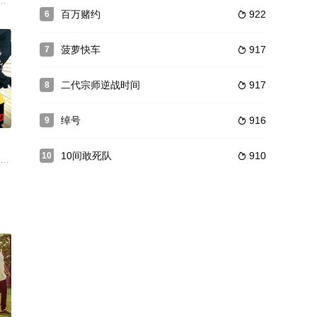
的分歧加上与女儿多年的失和
面解决棘手问题。安迪与搭档碰撞球（王晶 饰）总能利用身手与
开启克里木、阿里木、赛里木三人幸福大门的钥匙还是制造无数麻烦的绊脚石 
百万赌约
922
6

菠萝快车
917
7

二代宗师逆战时间
917
8

0
绰号
916
9

10间敢死队
910
10

闻以排山倒海
伯格症的男孩，他是个物理天才，但不能忍受和人发生
一个老阿飞，自小便受父亲溺爱的她甚少入厨，就算一晚方便面也不懂烹调。在一