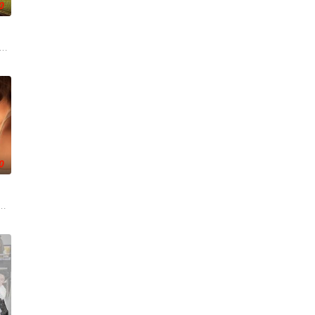
0
遭遇了诸多矛盾与分歧，幸
断崖式分手后陷入无尽的情绪反扑。她沉溺于失恋的痛苦，闺蜜米
onsecutive events following t
0
面面觀，其中「Truth orDare」大膽遊戲更
歌 饰），为利益化身“深情画家”，步步为营接近倔强女医生李梦（李萌萌 饰