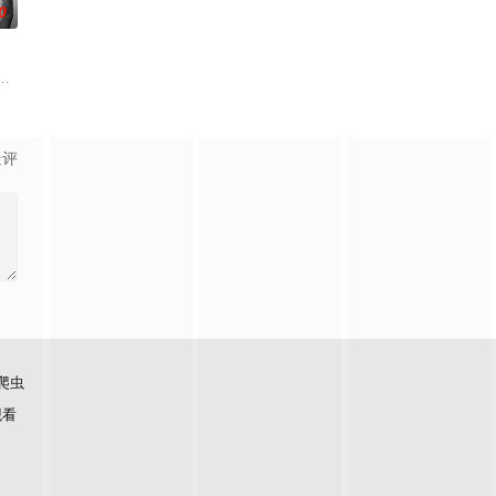
0
合体，前提是他们得克服接踵
艾丽卡·特蕾西（奥利维亚·王尔德 Oliv
，宣扬了树立正确的恋爱观生活观的必要性，鞭挞了追金，虚荣等错误的观念
景评
爬虫
观看