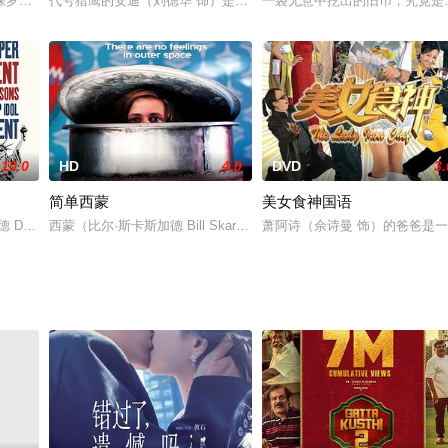
保罗，在一个暑假突然迎来了三个不速之客——来自巴黎的外孙女和外孙。认知
代号猎鹰的安迪（刘德华 饰）是知名冒险专家，连警方也常拜托他出
一袋无意中挖出的旧币，究竟是
10.0
HD
4.0
DVD
3.
简单西蒙
美女食神国语
嫌太客氣。兩人一個胖、一個魯，成天插科打諢，滿腦子性愛。偏偏老婆
 Dennis Quaid 饰）这几年来头一遭翻开报纸，没想到，关于自己的负面新
西蒙（比尔·斯卡斯加德 Bill Skarsg?rd 饰）是一个患有亚斯
萧阿诗（佘诗曼 饰）的爸爸是