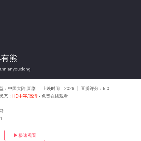
年有熊
nnianyouxiong
型：
中国大陆,喜剧
上映时间：
2026
豆瓣评分：
5.0
状态：
HD中字/高清
- 免费在线观看
秉君
31
极速观看
