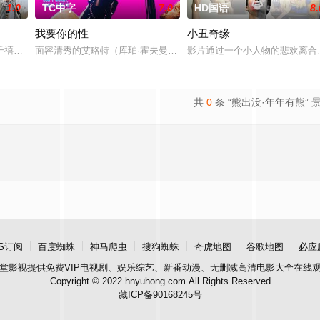
1.0
TC中字
7.0
HD国语
8.
我要你的性
小丑奇缘
千禧年初期当红的韩国流行三人团体。如今，三人为了一场仅有一次的演出再度
面容清秀的艾略特（库珀·霍夫曼 Cooper Hoffman 饰）在著名艺术家
影片通过一个小人物的悲欢离合
共
0
条 “熊出没·年年有熊” 
S订阅
百度蜘蛛
神马爬虫
搜狗蜘蛛
奇虎地图
谷歌地图
必应
堂影视
提供免费VIP电视剧、娱乐综艺、新番动漫、无删减高清电影大全在线
Copyright © 2022 hnyuhong.com All Rights Reserved
藏ICP备90168245号