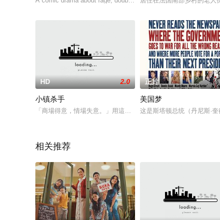
A comic drama about rage, doubt, lust, madness, and other br
居住在法国南部乡村的老人
HD
2.0
正片
小镇杀手
美国梦
「商場得意，情場失意。」用這句話形容商人伊博和愛德華，尚
这是斯塔顿总统（丹尼斯·奎德
相关推荐