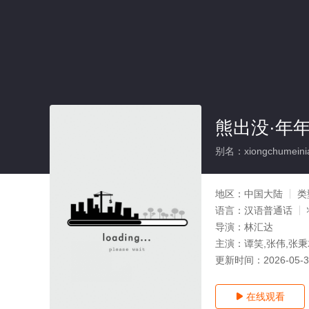
熊出没·年
别名：xiongchumeinia
地区：
中国大陆
类
语言：
汉语普通话
导演：
林汇达
主演：
谭笑,张伟,张
更新时间：
2026-05-
在线观看
