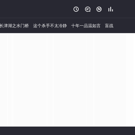




长津湖之水门桥
这个杀手不太冷静
十年一品温如言
盲战