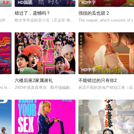
5.0
HD国语
3.0
HD中字
1.
错过了，遗憾吗？
强扭的瓜也甜 2
立，然而三年后她不得不与家人和解
创作短视频，并与周小乙等人组建了“红透半边天”团队。然而团队在发展过程中
刚大学毕业的吴小北（庄达菲 饰）被初恋男友李天昊（周澄奧 饰）
The sequel, which consists of c
3.0
HD
10.0
HD中字
2.
六楼后座2家属谢礼
不能错过的只有你2
为挚友雅斯敏牵线搭桥，为她安排相亲。原来，雅斯敏的约会对象是乌塔
 his late mother's legacy by f
2003年黃真真導演、鄭丹瑞編劇的喜劇《六樓后座》拍出香港新一代的愛情
风流不羁的房地产销冠江来（吴翊