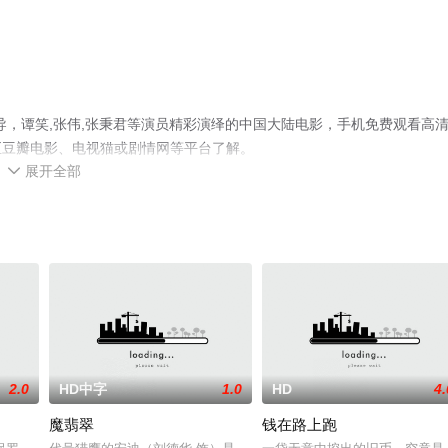
导，谭笑,张伟,张秉君等演员精彩演绎的中国大陆电影，手机免费观看高
至豆瓣电影、电视猫或剧情网等平台了解。
展开全部

2.0
HD中字
1.0
HD
4.
魔翡翠
钱在路上跑