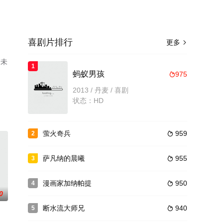
喜剧片排行
更多

清未
1
蚂蚁男孩
975

2013 / 丹麦 / 喜剧
状态：HD
萤火奇兵
959
2

萨凡纳的晨曦
955
3

漫画家加纳帕提
950
4

0
断水流大师兄
940
5
