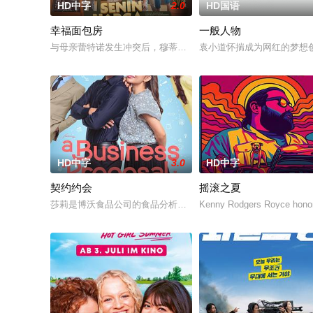
HD中字
2.0
HD国语
幸福面包房
一般人物
与母亲蕾特诺发生冲突后，穆蒂亚离家出走，决心证明自己的独
袁小道怀揣成为网红的梦想
HD中字
3.0
HD中字
契约约会
摇滚之夏
莎莉是博沃食品公司的食品分析师，如今陷入财务困境，她答应
Kenny Rodgers Royce honors