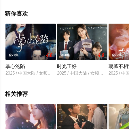
版电视剧全集就上天堂电影网，更多相关信息可移步至豆
瓣电视剧、电视猫或剧情网等平台了解。
猜你喜欢
4.0
4.0
全77集
全60集
全72集
掌心沦陷
时光正好
朝暮不相
2025 / 中国大陆 / 女频恋爱
2025 / 中国大陆 / 女频恋爱
2025 / 
相关推荐