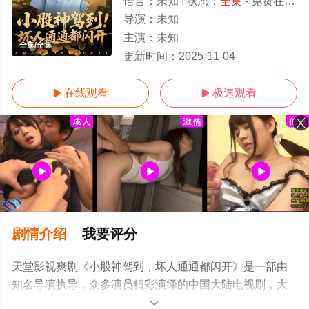
语言：
未知
状态：
全集
- 免费在线观看
导演：
未知
主演：
未知
全集/全集
更新时间：
2025-11-04
在线观看
极速观看


剧情介绍
我要评分
天堂影视爽剧《小股神驾到，坏人通通都闪开》是一部由
知名导演执导，众多演员精彩演绎的中国大陆电视剧，大
结局剧情已揭晓（全集），手机免费观看高清未删减完整
