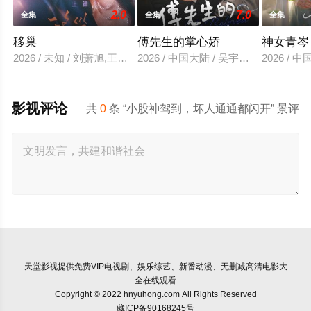
2.0
7.0
全集
全集
全集
移巢
傅先生的掌心娇
神女青岑
2026 / 未知 / 刘萧旭,王格格
2026 / 中国大陆 / 吴宇航＆郑千亦
2026 /
影视评论
共
0
条 “小股神驾到，坏人通通都闪开” 景评
天堂影视
提供免费VIP电视剧、娱乐综艺、新番动漫、无删减高清电影大
全在线观看
Copyright © 2022 hnyuhong.com All Rights Reserved
藏ICP备90168245号