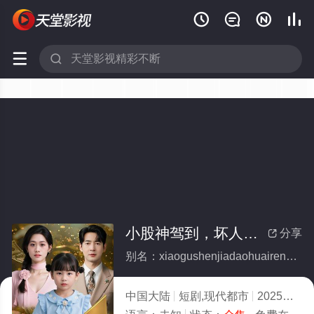






小股神驾到，坏人通通都闪开(全集)
分享

别名：xiaogushenjiadaohuairentongtongdushankai
中国大陆
短剧,现代都市
2025
7.0