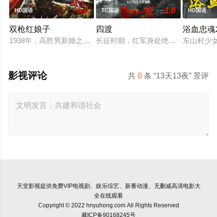
5.0
1.0
HD国语
TC国语
HD国语
双枪红娘子
四渡
浴血忠魂2
1938年，高胜男新婚之日，丈夫被日军残害，父辈亦遭屠戮。
长征时期，红军身处绝境。四渡赤水
东山村少
影视评论
共
0
条 “13天13夜” 景评
天堂影视
提供免费VIP电视剧、娱乐综艺、新番动漫、无删减高清电影大
全在线观看
Copyright © 2022 hnyuhong.com All Rights Reserved
藏ICP备90168245号