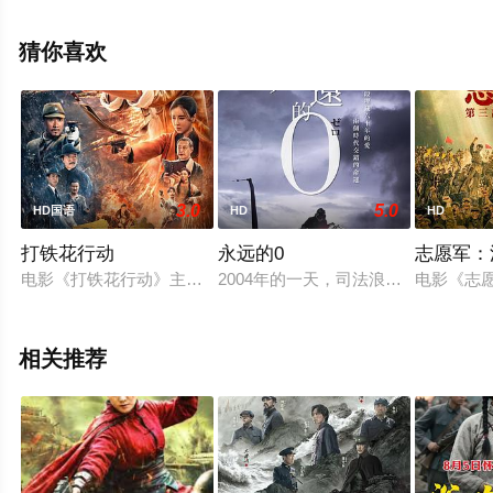
姆,Shoaib,Sa?d,Sayed,Hashimi,本杰明·希克戈尔,西纳·帕
瓦内赫,Luigi,Kr?ner,尼可拉斯·布里代,雅典娜·等演员精彩演
猜你喜欢
绎的法国电影，手机免费观看高清未删减完整版电影大全
就上天堂电影网，更多相关信息可移步至豆瓣电影、电视
猫或剧情网等平台了解。
3.0
5.0
HD国语
HD
HD
打铁花行动
永远的0
志愿军：
电影《打铁花行动》主要讲述了抗日战争时期，年轻的共产党员彭
2004年的一天，司法浪人佐伯健太
电影《志
相关推荐