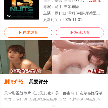
语言：
法语,英语
状态：
HD/高清
- 
导演：
马丁·布尔布隆
主演：
罗什迪·泽姆,琳娜·库德里,西瑟·巴比特·科努德森,克里斯托弗·蒙特内兹,
HD
更新时间：
2025-11-01
在线观看
极速观看


剧情介绍
我要评分
天堂影视战争片《13天13夜》是一部由马丁·布尔布隆导演
执导，罗什迪·泽姆,琳娜·库德里,西瑟·巴比特·科努德森,克
里斯托弗·蒙特内兹,伊安·蒂阿尔,法蒂玛·埃多
