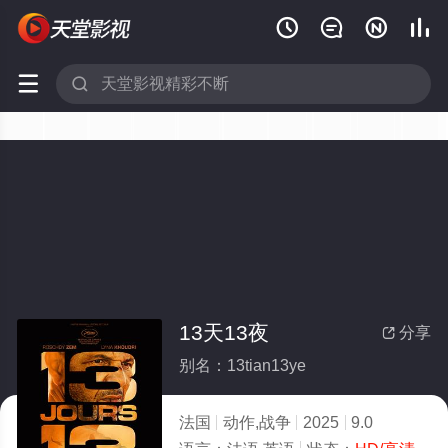






13天13夜
分享

别名：13tian13ye
法国
动作,战争
2025
9.0