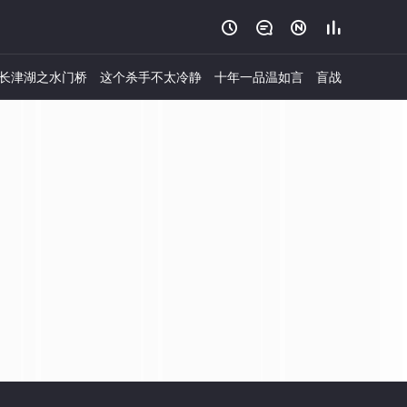




长津湖之水门桥
这个杀手不太冷静
十年一品温如言
盲战