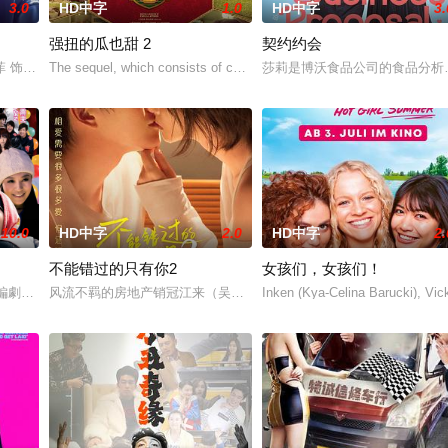
3.0
HD中字
1.0
HD中字
3.
强扭的瓜也甜 2
契约约会
红透半边天”团队。然而团队在发展过程中遭遇了诸多矛盾与分歧，幸
菲 饰）被初恋男友李天昊（周澄奧 饰）断崖式分手后陷入无尽的情绪反扑。她
The sequel, which consists of consecutive events following t
莎莉是博沃食品公司的食品分析
10.0
HD中字
2.0
HD中字
2.
不能错过的只有你2
女孩们，女孩们！
編劇的喜劇《六樓后座》拍出香港新一代的愛情面面觀，其中「Truth orDare
风流不羁的房地产销冠江来（吴翊歌 饰），为利益化身“深情画家”，
Inken (Kya-Celina Barucki), Vic