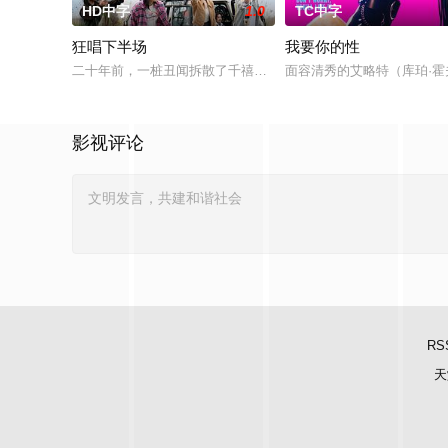
HD中字
1.0
TC中字
狂唱下半场
我要你的性
二十年前，一桩丑闻拆散了千禧年初期当红的韩国流行三人团体
面容清秀的艾略特（库珀·霍夫曼 
影视评论
RS
天