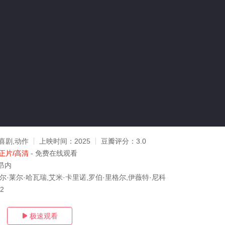
喜剧,动作
上映时间：
2025
豆瓣评分：
3.0
正片/高清
- 免费在线观看
昂内
尔·莱尔·哈瓦瑞,艾米·卡里诺,罗伯·里格尔,伊薇特·尼科
12
极速观看
