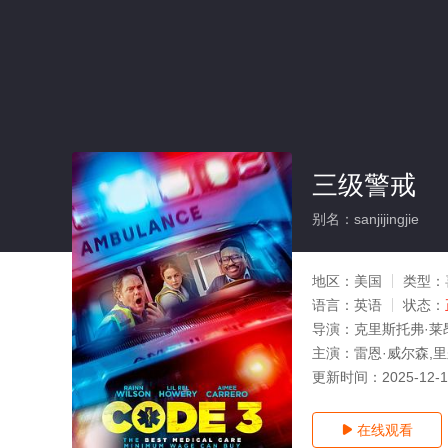
三级警戒
别名：sanjijingjie
地区：
美国
类型：
语言：
英语
状态：
导演：
克里斯托弗·莱
主演：
雷恩·威尔森,里
更新时间：
2025-12-
在线观看
