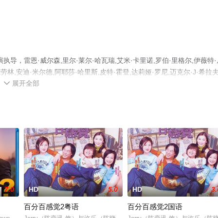
，雷恩·威尔森,里尔·莱尔·哈瓦瑞,艾米·卡里诺,罗伯·里格尔,伊薇特·
劳林,安迪·米尔德,阿耶莎·哈里斯,皮特·霍登,达莉娅·罗尼,迈克尔·J·希拉夫
展开全部
费观看高清未删减完整版电影大全就上天堂电影网，更多相关信息可移步至

7.0
HD
5.0
HD
3.
百分百感觉2粤语
百分百感觉2国语