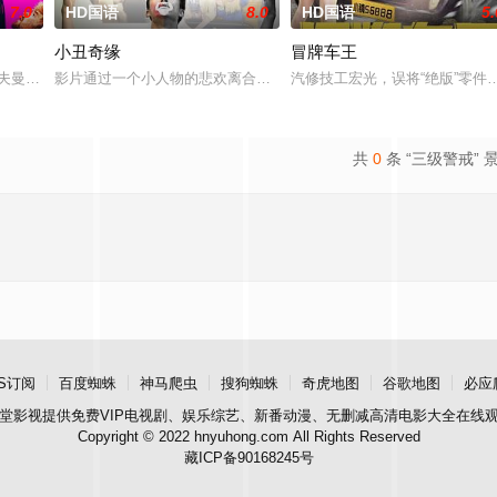
7.0
HD国语
8.0
HD国语
5.
小丑奇缘
冒牌车王
。如今，三人为了一场仅有一次的演出再度合体，前提是他们得克服接踵
Cooper Hoffman 饰）在著名艺术家艾丽卡·特蕾西（奥利维亚·王尔德 Oliv
影片通过一个小人物的悲欢离合，宣扬了树立正确的恋爱观生活观的
汽修技工宏光，误将“绝版”零
共
0
条 “三级警戒” 
S订阅
百度蜘蛛
神马爬虫
搜狗蜘蛛
奇虎地图
谷歌地图
必应
堂影视
提供免费VIP电视剧、娱乐综艺、新番动漫、无删减高清电影大全在线
Copyright © 2022 hnyuhong.com All Rights Reserved
藏ICP备90168245号