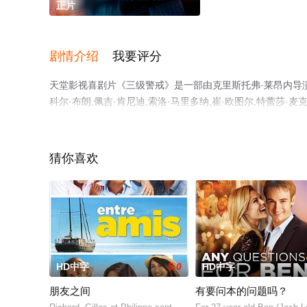
正片
剧情介绍
我要评分
天堂影视喜剧片《三级警戒》是一部由克里斯托弗·莱昂内导演执导
科尔·布朗,佩吉·肯尼迪,索洛·马里多纳,崔·欧图尔,特蕾莎·麦克
卡梅隆·富勒,埃里克·等演员精彩演绎的美国电影，手机免
电影、电视猫或剧情网等平台了解。
猜你喜欢
HD中字
5.0
HD中字
朋友之间
有要问本的问题吗？