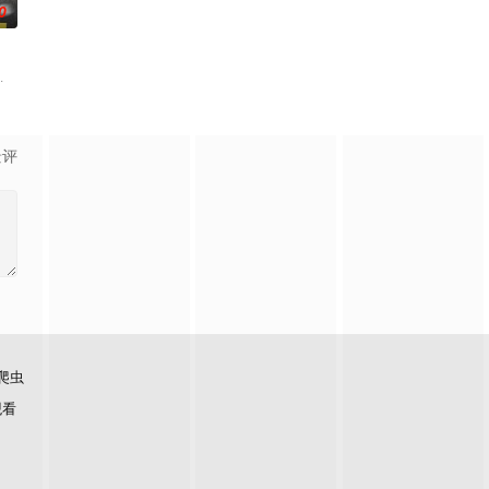
0
必要性，鞭挞了追金，虚荣等错误的观念，让人在捧腹之余感受到人
件遗落盲女薛薇薇家中，为了找回丢失的东西，宏光无意中伪装成车王与薇薇进
景评
爬虫
观看