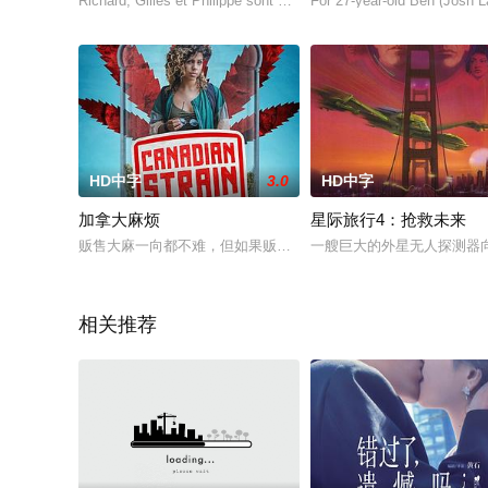
Richard, Gilles et Philippe sont amis depuis près de cinquan
For 27-year-old Ben (Josh La
HD中字
3.0
HD中字
加拿大麻烦
星际旅行4：抢救未来
贩售大麻一向都不难，但如果贩售被合法化，那才有大麻烦。加
一艘巨大的外星无人探测器
相关推荐