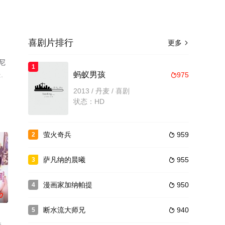
喜剧片排行
更多

尼
1
,
蚂蚁男孩
975

豆瓣
2013 / 丹麦 / 喜剧
状态：HD
萤火奇兵
959
2

萨凡纳的晨曦
955
3

漫画家加纳帕提
950
4

0
断水流大师兄
940
5
