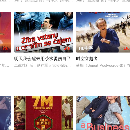
wson), life couldn’t be better.
Jerry（陈奕迅 饰）与许乐（陈晓东 饰）认识多年，更同住一屋。许乐在
Jerry（陈奕迅 饰）与许乐（
7.0
HD中字
2.0
HD中字
10.
明天我会醒来用茶水烫伤自己
时空穿越者
拿大的大麻合法化在即，原本专门从事「精品菸草」生意的药头安妮，因
向地球航来，它不断地发出奇特的电波信号：功率强大的信号煮沸了海水，干扰
二战胜利后，纳粹军人克劳斯隐藏了起来，他通过服用抗衰老药，活到
赫梅（Benoît Poelvoo