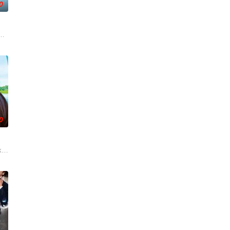
0
沉溺于失恋的痛苦，闺蜜米
师，如今陷入财务困境，她答应为挚友雅斯敏牵线搭桥，为她安排相亲。原来
0
」大膽遊戲更
步步为营接近倔强女医生李梦（李萌萌 饰）。他算计利益得失
ky (Julia Novohradsky) und Le