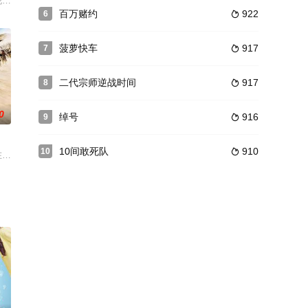
酒吧认识了Felicia（周丽淇 饰）并迅速拍拖
陈晓东 饰）认识多年，更同住一屋。许乐在酒吧认识了Felicia（周丽淇 饰）并迅
百万赌约
922
6

菠萝快车
917
7

二代宗师逆战时间
917
8

0
绰号
916
9

10间敢死队
910
10

了附近的星舰并造成了广泛的
了20世纪90年代，他与双胞胎弟弟布拉格一起研制时光机器，
rde 饰）在巴黎从事画作修补的工作，最近他觉察到妻子的状态反常，然而当他真的与