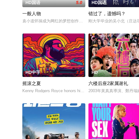
HD国语
5.0
HD国语
一般人物
错过了，遗憾吗？
袁小道怀揣成为网红的梦想创作短视频，并与周小乙等人组建了“
刚大学毕业的吴小北（庄达
HD中字
3.0
HD
摇滚之夏
六楼后座2家属谢礼
Kenny Rodgers Royce honors his late mother's legacy by f
2003年黃真真導演、鄭丹瑞