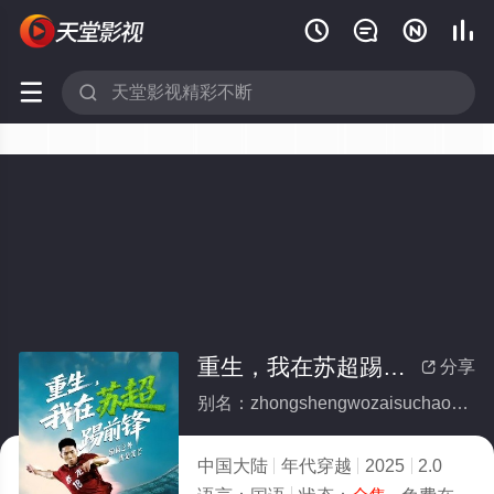






重生，我在苏超踢前锋(全集)
分享

别名：zhongshengwozaisuchaotiqianfeng
中国大陆
年代穿越
2025
2.0