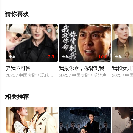
剧全集就上天堂电影网，更多相关信息可移步至豆瓣电视
剧、电视猫或剧情网等平台了解。
猜你喜欢
1.0
10.0
全集
全集
全集
弃我不可留
我救你命，你背刺我
我和女儿
2025 / 中国大陆 / 现代都市
2025 / 中国大陆 / 反转爽
2025 / 
相关推荐