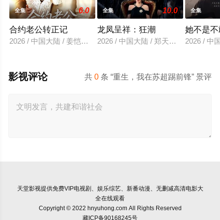
6.0
10.0
全集
全集
全集
合约老公转正记
龙凤呈祥：狂潮
她不是不
2026 / 中国大陆 / 姜恺琳＆王厂
2026 / 中国大陆 / 郑天龙＆汪心宇
2026 /
影视评论
共
0
条 “重生，我在苏超踢前锋” 景评
天堂影视
提供免费VIP电视剧、娱乐综艺、新番动漫、无删减高清电影大
全在线观看
Copyright © 2022 hnyuhong.com All Rights Reserved
藏ICP备90168245号