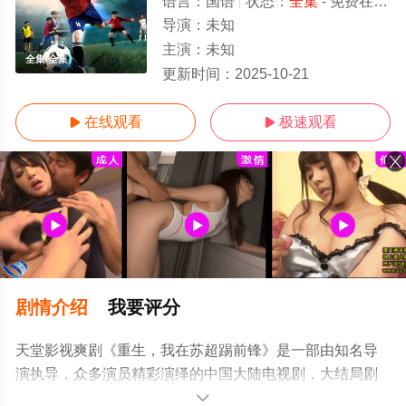
语言：
国语
状态：
全集
- 免费在线观看
导演：
未知
主演：
未知
全集/全集
更新时间：
2025-10-21
在线观看
极速观看


剧情介绍
我要评分
天堂影视爽剧《重生，我在苏超踢前锋》是一部由知名导
演执导，众多演员精彩演绎的中国大陆电视剧，大结局剧
情已揭晓（全集），手机免费观看高清未删减完整版电视
